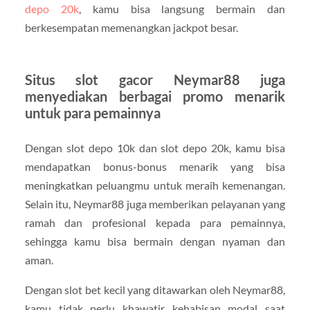
depo 20k
, kamu bisa langsung bermain dan
berkesempatan memenangkan jackpot besar.
Situs slot gacor Neymar88 juga
menyediakan berbagai promo menarik
untuk para pemainnya
Dengan slot depo 10k dan slot depo 20k, kamu bisa
mendapatkan bonus-bonus menarik yang bisa
meningkatkan peluangmu untuk meraih kemenangan.
Selain itu, Neymar88 juga memberikan pelayanan yang
ramah dan profesional kepada para pemainnya,
sehingga kamu bisa bermain dengan nyaman dan
aman.
Dengan slot bet kecil yang ditawarkan oleh Neymar88,
kamu tidak perlu khawatir kehabisan modal saat