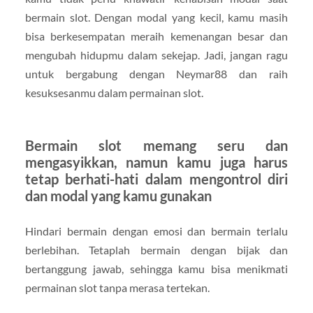
bermain slot. Dengan modal yang kecil, kamu masih
bisa berkesempatan meraih kemenangan besar dan
mengubah hidupmu dalam sekejap. Jadi, jangan ragu
untuk bergabung dengan Neymar88 dan raih
kesuksesanmu dalam permainan slot.
Bermain slot memang seru dan
mengasyikkan, namun kamu juga harus
tetap berhati-hati dalam mengontrol diri
dan modal yang kamu gunakan
Hindari bermain dengan emosi dan bermain terlalu
berlebihan. Tetaplah bermain dengan bijak dan
bertanggung jawab, sehingga kamu bisa menikmati
permainan slot tanpa merasa tertekan.