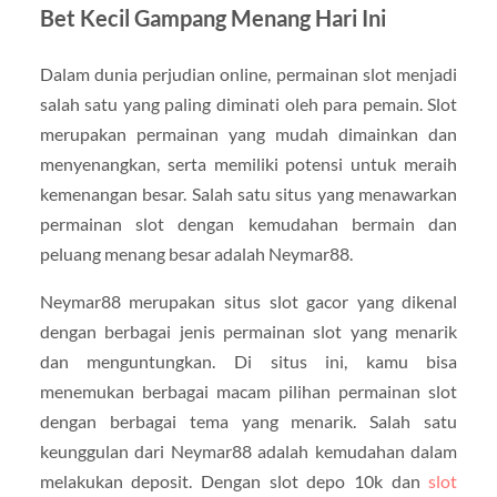
Bet Kecil Gampang Menang Hari Ini
Dalam dunia perjudian online, permainan slot menjadi
salah satu yang paling diminati oleh para pemain. Slot
merupakan permainan yang mudah dimainkan dan
menyenangkan, serta memiliki potensi untuk meraih
kemenangan besar. Salah satu situs yang menawarkan
permainan slot dengan kemudahan bermain dan
peluang menang besar adalah Neymar88.
Neymar88 merupakan situs slot gacor yang dikenal
dengan berbagai jenis permainan slot yang menarik
dan menguntungkan. Di situs ini, kamu bisa
menemukan berbagai macam pilihan permainan slot
dengan berbagai tema yang menarik. Salah satu
keunggulan dari Neymar88 adalah kemudahan dalam
melakukan deposit. Dengan slot depo 10k dan
slot