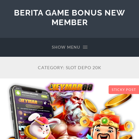
BERITA GAME BONUS NEW
MEMBER
SHOW MENU
CATEGORY:
SLOT DEPO 20K
STICKY POST