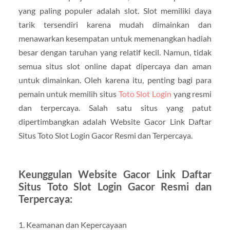
yang paling populer adalah slot. Slot memiliki daya
tarik tersendiri karena mudah dimainkan dan
menawarkan kesempatan untuk memenangkan hadiah
besar dengan taruhan yang relatif kecil. Namun, tidak
semua situs slot online dapat dipercaya dan aman
untuk dimainkan. Oleh karena itu, penting bagi para
pemain untuk memilih situs
Toto Slot Login
yang resmi
dan terpercaya. Salah satu situs yang patut
dipertimbangkan adalah Website Gacor Link Daftar
Situs Toto Slot Login Gacor Resmi dan Terpercaya.
Keunggulan Website Gacor Link Daftar
Situs Toto Slot Login Gacor Resmi dan
Terpercaya:
1. Keamanan dan Kepercayaan