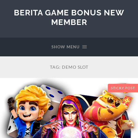
BERITA GAME BONUS NEW
MEMBER
SHOW MENU
TAG:
DEMO SLOT
STICKY POST