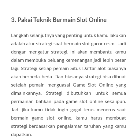
3. Pakai Teknik Bermain Slot Online
Langkah selanjutnya yang penting untuk kamu lakukan
adalah atur strategi saat bermain slot gacor resmi. Jadi
dengan mengatur strategi, ini akan membantu kamu
dalam membuka peluang kemenangan jadi lebih besar
lagi. Strategi setiap pemain Situs Daftar Slot biasanya
akan berbeda-beda. Dan biasanya strategi bisa dibuat
setelah pemain menguasai Game Slot Online yang
dimainkannya. Strategi dibutuhkan untuk semua
permainan bahkan pada game slot online sekalipun.
Jadi jika kamu tidak ingin gagal terus menerus saat
bermain game slot online, kamu harus membuat
strategi berdasarkan pengalaman taruhan yang kamu
dapatkan.