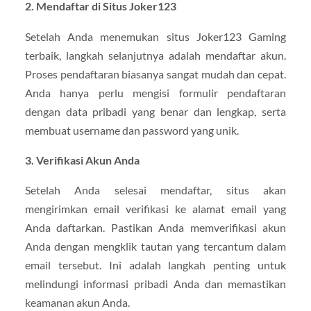
2. Mendaftar di Situs Joker123
Setelah Anda menemukan situs Joker123 Gaming
terbaik, langkah selanjutnya adalah mendaftar akun.
Proses pendaftaran biasanya sangat mudah dan cepat.
Anda hanya perlu mengisi formulir pendaftaran
dengan data pribadi yang benar dan lengkap, serta
membuat username dan password yang unik.
3. Verifikasi Akun Anda
Setelah Anda selesai mendaftar, situs akan
mengirimkan email verifikasi ke alamat email yang
Anda daftarkan. Pastikan Anda memverifikasi akun
Anda dengan mengklik tautan yang tercantum dalam
email tersebut. Ini adalah langkah penting untuk
melindungi informasi pribadi Anda dan memastikan
keamanan akun Anda.