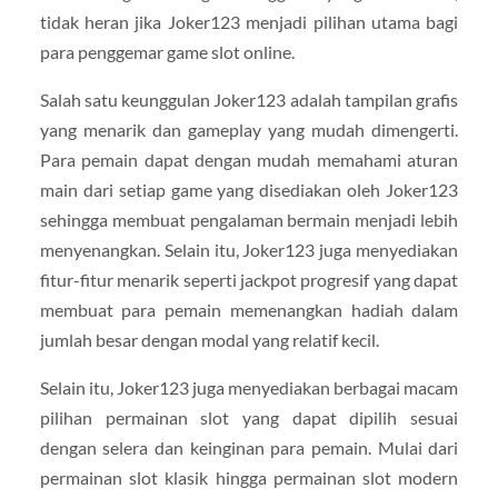
tidak heran jika Joker123 menjadi pilihan utama bagi
para penggemar game slot online.
Salah satu keunggulan Joker123 adalah tampilan grafis
yang menarik dan gameplay yang mudah dimengerti.
Para pemain dapat dengan mudah memahami aturan
main dari setiap game yang disediakan oleh Joker123
sehingga membuat pengalaman bermain menjadi lebih
menyenangkan. Selain itu, Joker123 juga menyediakan
fitur-fitur menarik seperti jackpot progresif yang dapat
membuat para pemain memenangkan hadiah dalam
jumlah besar dengan modal yang relatif kecil.
Selain itu, Joker123 juga menyediakan berbagai macam
pilihan permainan slot yang dapat dipilih sesuai
dengan selera dan keinginan para pemain. Mulai dari
permainan slot klasik hingga permainan slot modern