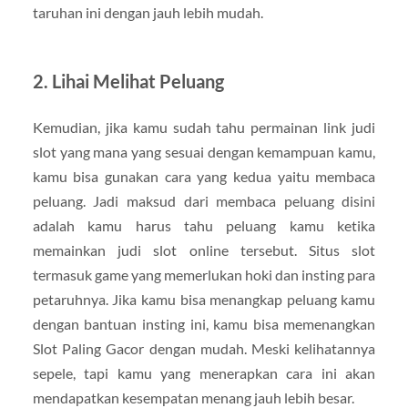
taruhan ini dengan jauh lebih mudah.
2. Lihai Melihat Peluang
Kemudian, jika kamu sudah tahu permainan link judi
slot yang mana yang sesuai dengan kemampuan kamu,
kamu bisa gunakan cara yang kedua yaitu membaca
peluang. Jadi maksud dari membaca peluang disini
adalah kamu harus tahu peluang kamu ketika
memainkan judi slot online tersebut. Situs slot
termasuk game yang memerlukan hoki dan insting para
petaruhnya. Jika kamu bisa menangkap peluang kamu
dengan bantuan insting ini, kamu bisa memenangkan
Slot Paling Gacor dengan mudah. Meski kelihatannya
sepele, tapi kamu yang menerapkan cara ini akan
mendapatkan kesempatan menang jauh lebih besar.