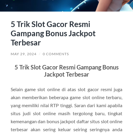
5 Trik Slot Gacor Resmi
Gampang Bonus Jackpot
Terbesar
MAY 29, 2024
/
0 COMMENTS
5 Trik Slot Gacor Resmi Gampang Bonus
Jackpot Terbesar
Selain game slot online di atas slot gacor resmi juga
akan memberikan beberapa game slot online terbaru,
yang memiliki nilai RTP tinggi. Saran dari kami apabila
situs judi slot online masih tergolong baru, tingkat
kemenangan dan bonus jackpot daftar situs slot online
terbesar akan sering keluar seiring seringnya anda