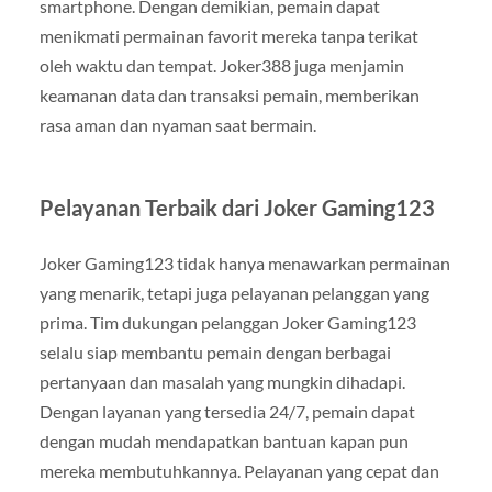
smartphone. Dengan demikian, pemain dapat
menikmati permainan favorit mereka tanpa terikat
oleh waktu dan tempat. Joker388 juga menjamin
keamanan data dan transaksi pemain, memberikan
rasa aman dan nyaman saat bermain.
Pelayanan Terbaik dari Joker Gaming123
Joker Gaming123 tidak hanya menawarkan permainan
yang menarik, tetapi juga pelayanan pelanggan yang
prima. Tim dukungan pelanggan Joker Gaming123
selalu siap membantu pemain dengan berbagai
pertanyaan dan masalah yang mungkin dihadapi.
Dengan layanan yang tersedia 24/7, pemain dapat
dengan mudah mendapatkan bantuan kapan pun
mereka membutuhkannya. Pelayanan yang cepat dan