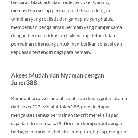
baccarat, blackjack, dan roulette. Joker Gaming
memastikan setiap permainan didesain dengan
tampilan yang realistis dan gameplay yang halus,
memberikan pengalaman bermain yang hampir sama
dengan bermain di kasino fisik. Setiap detail dalam
permainan dirancang untuk memberikan sensasi dan
kepuasan tersendiri bagi para pemain.
Akses Mudah dan Nyaman dengan
Joker388
Kemudahan akses adalah salah satu keunggulan utama
dari Joker123. Melalui Joker388, pemain dapat
mengakses semua permainan favorit mereka kapan
saja dan di mana saja. Platform ini kompatibel dengan
berbagai perangkat, baik itu komputer, laptop, maupun