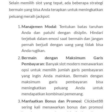
Selain memilih slot yang tepat, ada beberapa strategi
bermain yang bisa Anda terapkan untuk meningkatkan
peluang meraih jackpot:
Manajemen Modal
: Tentukan batas taruhan
Anda dan patuhi dengan disiplin. Hindari
terjebak dalam emosi saat bermain dan jangan
pernah berjudi dengan uang yang tidak bisa
Anda rugikan.
Bermain dengan Maksimum Garis
Pembayaran
: Banyak slot modern menawarkan
opsi untuk memilih jumlah garis pembayaran
yang ingin Anda mainkan. Bermain dengan
maksimum garis pembayaran bisa
meningkatkan peluang Anda untuk
mendapatkan kombinasi pemenang.
Manfaatkan Bonus dan Promosi
: Clickbet88
sering kali menawarkan bonus dan promosi