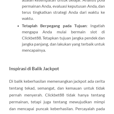
permainan Anda, evaluasi keputusan Anda, dan
terus tingkatkan strategi Anda dari waktu ke
waktu.
Tetaplah Berpegang pada Tujuan
: Ingatlah
mengapa Anda mulai bermain slot di
Clickbet88. Tetapkan tujuan jangka pendek dan
jangka panjang, dan lakukan yang terbaik untuk
mencapainya.
Inspirasi di Balik Jackpot
Di balik keberhasilan memenangkan jackpot ada cerita
tentang tekad, semangat, dan kemauan untuk tidak
pernah menyerah. Clickbet88 tidak hanya tentang
permainan, tetapi juga tentang mewujudkan mimpi
dan mencapai puncak keberhasilan. Percayalah pada