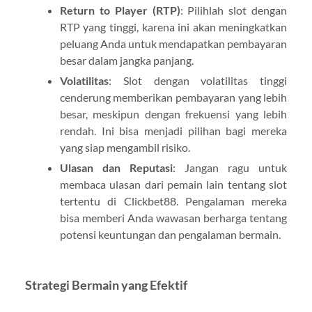
Return to Player (RTP)
: Pilihlah slot dengan
RTP yang tinggi, karena ini akan meningkatkan
peluang Anda untuk mendapatkan pembayaran
besar dalam jangka panjang.
Volatilitas
: Slot dengan volatilitas tinggi
cenderung memberikan pembayaran yang lebih
besar, meskipun dengan frekuensi yang lebih
rendah. Ini bisa menjadi pilihan bagi mereka
yang siap mengambil risiko.
Ulasan dan Reputasi
: Jangan ragu untuk
membaca ulasan dari pemain lain tentang slot
tertentu di Clickbet88. Pengalaman mereka
bisa memberi Anda wawasan berharga tentang
potensi keuntungan dan pengalaman bermain.
Strategi Bermain yang Efektif