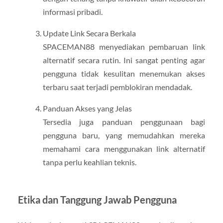
informasi pribadi.
Update Link Secara Berkala
SPACEMAN88 menyediakan pembaruan link
alternatif secara rutin. Ini sangat penting agar
pengguna tidak kesulitan menemukan akses
terbaru saat terjadi pemblokiran mendadak.
Panduan Akses yang Jelas
Tersedia juga panduan penggunaan bagi
pengguna baru, yang memudahkan mereka
memahami cara menggunakan link alternatif
tanpa perlu keahlian teknis.
Etika dan Tanggung Jawab Pengguna