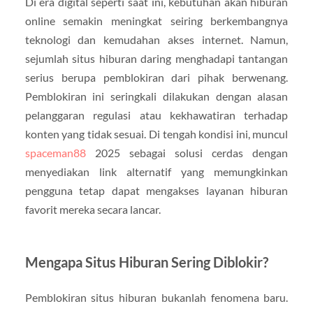
Di era digital seperti saat ini, kebutuhan akan hiburan
online semakin meningkat seiring berkembangnya
teknologi dan kemudahan akses internet. Namun,
sejumlah situs hiburan daring menghadapi tantangan
serius berupa pemblokiran dari pihak berwenang.
Pemblokiran ini seringkali dilakukan dengan alasan
pelanggaran regulasi atau kekhawatiran terhadap
konten yang tidak sesuai. Di tengah kondisi ini, muncul
spaceman88
2025 sebagai solusi cerdas dengan
menyediakan link alternatif yang memungkinkan
pengguna tetap dapat mengakses layanan hiburan
favorit mereka secara lancar.
Mengapa Situs Hiburan Sering Diblokir?
Pemblokiran situs hiburan bukanlah fenomena baru.