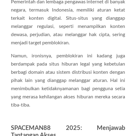
Pemerintah dan lembaga pengawas internet di banyak
negara, termasuk Indonesia, memiliki aturan ketat
terkait konten digital. Situs-situs yang dianggap
melanggar regulasi, seperti menampilkan konten
dewasa, perjudian, atau melanggar hak cipta, sering
menjadi target pemblokiran.
Namun, ironisnya, pemblokiran ini kadang juga
berdampak pada situs hiburan legal yang kebetulan
berbagi domain atau sistem distribusi konten dengan
pihak lain yang dianggap melanggar aturan. Hal ini
menimbulkan ketidaknyamanan bagi pengguna setia
yang merasa kehilangan akses hiburan mereka secara
tiba-tiba.
SPACEMAN88 2025: Menjawab
Tantangan Akses