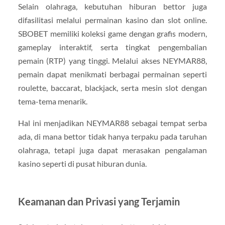
Selain olahraga, kebutuhan hiburan bettor juga
difasilitasi melalui permainan kasino dan slot online.
SBOBET memiliki koleksi game dengan grafis modern,
gameplay interaktif, serta tingkat pengembalian
pemain (RTP) yang tinggi. Melalui akses NEYMAR88,
pemain dapat menikmati berbagai permainan seperti
roulette, baccarat, blackjack, serta mesin slot dengan
tema-tema menarik.
Hal ini menjadikan NEYMAR88 sebagai tempat serba
ada, di mana bettor tidak hanya terpaku pada taruhan
olahraga, tetapi juga dapat merasakan pengalaman
kasino seperti di pusat hiburan dunia.
Keamanan dan Privasi yang Terjamin