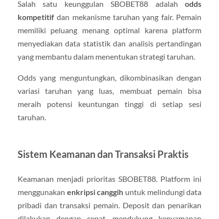
Salah satu keunggulan SBOBET88 adalah
odds
kompetitif
dan mekanisme taruhan yang fair. Pemain
memiliki peluang menang optimal karena platform
menyediakan data statistik dan analisis pertandingan
yang membantu dalam menentukan strategi taruhan.
Odds yang menguntungkan, dikombinasikan dengan
variasi taruhan yang luas, membuat pemain bisa
meraih potensi keuntungan tinggi di setiap sesi
taruhan.
Sistem Keamanan dan Transaksi Praktis
Keamanan menjadi prioritas SBOBET88. Platform ini
menggunakan
enkripsi canggih
untuk melindungi data
pribadi dan transaksi pemain. Deposit dan penarikan
dilakukan dengan cepat, mendukung kenyamanan