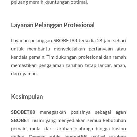
peluang meraih keuntungan optimal.
Layanan Pelanggan Profesional
Layanan pelanggan SBOBET88 tersedia 24 jam sehari
untuk membantu menyelesaikan pertanyaan atau
kendala pemain. Tim dukungan profesional dan ramah
memastikan pengalaman taruhan tetap lancar, aman,
dan nyaman.
Kesimpulan
SBOBET88
menegaskan posisinya sebagai
agen
SBOBET resmi
yang menyediakan semua kebutuhan
pemain, mulai dari taruhan olahraga hingga kasino
online. Dengan odds kompetitif, variasi taruhan