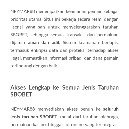
NEYMAR88 menempatkan keamanan pemain sebagai
prioritas utama. Situs ini bekerja secara resmi dengan
lisensi yang sah untuk menyelenggarakan taruhan
SBOBET, sehingga semua transaksi dan permainan
dijamin
aman dan adil
. Sistem keamanan berlapis,
termasuk enkripsi data dan proteksi terhadap akses
ilegal, memastikan informasi pribadi dan dana pemain
terlindungi dengan baik.
Akses Lengkap ke Semua Jenis Taruhan
SBOBET
NEYMAR88 menyediakan akses penuh ke
seluruh
jenis taruhan SBOBET
, mulai dari taruhan olahraga,
permainan kasino, hingga slot online yang terintegrasi