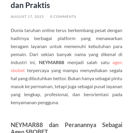
dan Praktis
AUGUST 17, 2025
/
0 COMMENTS
Dunia taruhan online terus berkembang pesat dengan
hadirnya berbagai platform yang menawarkan
beragam layanan untuk memenuhi kebutuhan para
pemain. Dari sekian banyak nama yang dikenal di
industri ini,
NEYMAR88
menjadi salah satu
agen
sbobet
terpercaya yang mampu menyediakan segala
hal yang dibutuhkan bettor. Bukan hanya sebagai pintu
masuk ke permainan, tetapi juga sebagai pusat layanan
yang lengkap, profesional, dan berorientasi pada
kenyamanan pengguna.
NEYMAR88 dan Peranannya Sebagai
Agen SBOBET