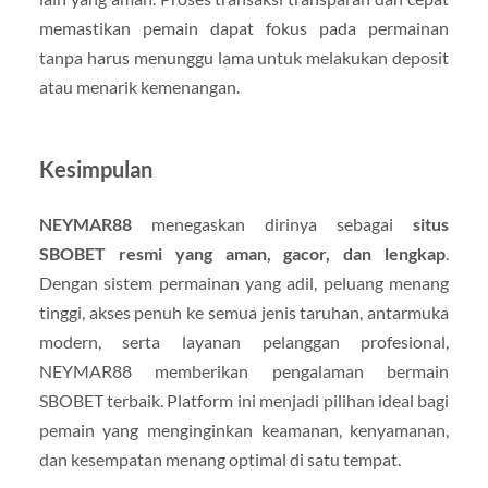
memastikan pemain dapat fokus pada permainan
tanpa harus menunggu lama untuk melakukan deposit
atau menarik kemenangan.
Kesimpulan
NEYMAR88
menegaskan dirinya sebagai
situs
SBOBET resmi yang aman, gacor, dan lengkap
.
Dengan sistem permainan yang adil, peluang menang
tinggi, akses penuh ke semua jenis taruhan, antarmuka
modern, serta layanan pelanggan profesional,
NEYMAR88 memberikan pengalaman bermain
SBOBET terbaik. Platform ini menjadi pilihan ideal bagi
pemain yang menginginkan keamanan, kenyamanan,
dan kesempatan menang optimal di satu tempat.