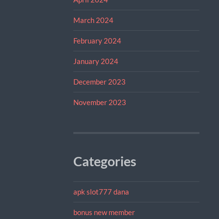
March 2024
February 2024
January 2024
December 2023
November 2023
Categories
apk slot777 dana
bonus new member