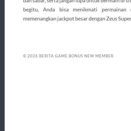
dan sabar, serta jangan lupa untuk bermain di s
begitu, Anda bisa menikmati permainan
memenangkan jackpot besar dengan Zeus Super 
© 2026
BERITA GAME BONUS NEW MEMBER