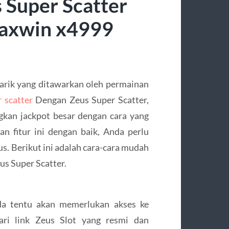
 Super Scatter
axwin x4999
narik yang ditawarkan oleh permainan
 scatter
Dengan Zeus Super Scatter,
kan jackpot besar dengan cara yang
 fitur ini dengan baik, Anda perlu
s. Berikut ini adalah cara-cara mudah
s Super Scatter.
da tentu akan memerlukan akses ke
ari link Zeus Slot yang resmi dan