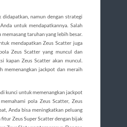
k didapatkan, namun dengan strategi
g Anda untuk mendapatkannya. Salah
n memasang taruhan yang lebih besar.
ntuk mendapatkan Zeus Scatter juga
 pola Zeus Scatter yang muncul dan
i kapan Zeus Scatter akan muncul.
ah memenangkan jackpot dan meraih
adi kunci untuk memenangkan jackpot
 memahami pola Zeus Scatter, Zeus
epat, Anda bisa meningkatkan peluang
itur Zeus Super Scatter dengan bijak