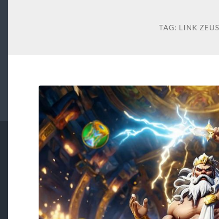
TAG:
LINK ZEUS