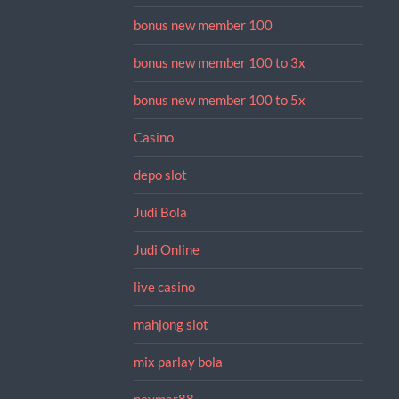
bonus new member 100
bonus new member 100 to 3x
bonus new member 100 to 5x
Casino
depo slot
Judi Bola
Judi Online
live casino
mahjong slot
mix parlay bola
neymar88