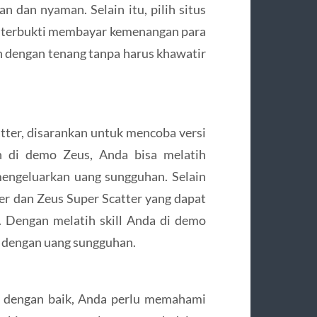
 dan nyaman. Selain itu, pilih situs
ah terbukti membayar kemenangan para
 dengan tenang tanpa harus khawatir
ter, disarankan untuk mencoba versi
n di demo Zeus, Anda bisa melatih
mengeluarkan uang sungguhan. Selain
ter dan Zeus Super Scatter yang dapat
Dengan melatih skill Anda di demo
n dengan uang sungguhan.
r dengan baik, Anda perlu memahami