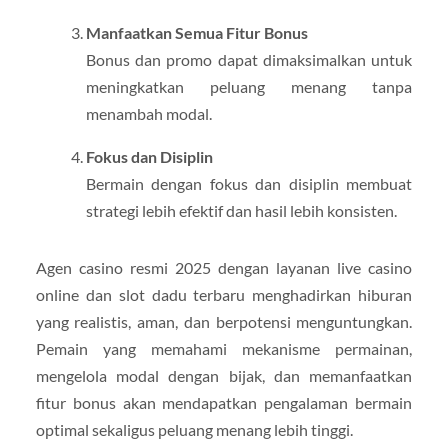
Manfaatkan Semua Fitur Bonus
Bonus dan promo dapat dimaksimalkan untuk
meningkatkan peluang menang tanpa
menambah modal.
Fokus dan Disiplin
Bermain dengan fokus dan disiplin membuat
strategi lebih efektif dan hasil lebih konsisten.
Agen casino resmi 2025 dengan layanan live casino
online dan slot dadu terbaru menghadirkan hiburan
yang realistis, aman, dan berpotensi menguntungkan.
Pemain yang memahami mekanisme permainan,
mengelola modal dengan bijak, dan memanfaatkan
fitur bonus akan mendapatkan pengalaman bermain
optimal sekaligus peluang menang lebih tinggi.