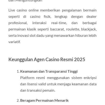
Live casino online memberikan pengalaman bermain
seperti di casino fisik, lengkap dengan dealer
profesional, interaksi real-time, dan berbagai
permainan klasik seperti baccarat, roulette, blackjack,
serta inovasi slot dadu yang menawarkan hiburan lebih
variatif.
Keunggulan Agen Casino Resmi 2025
Keamanan dan Transparansi Tinggi
Platform resmi menggunakan sistem enkripsi
dan lisensi valid untuk menjaga keamanan data
dan transaksi pemain.
Beragam Permainan Menarik