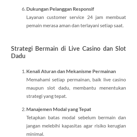
Dukungan Pelanggan Responsif
Layanan customer service 24 jam membuat
pemain merasa aman dan terlayani setiap saat.
Strategi Bermain di Live Casino dan Slot
Dadu
Kenali Aturan dan Mekanisme Permainan
Memahami setiap permainan, baik live casino
maupun slot dadu, membantu menentukan
strategi yang tepat.
Manajemen Modal yang Tepat
Tetapkan batas modal sebelum bermain dan
jangan melebihi kapasitas agar risiko kerugian
minimal.