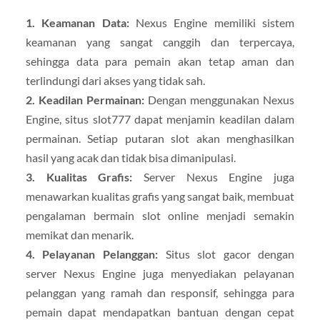
1. Keamanan Data:
Nexus Engine memiliki sistem
keamanan yang sangat canggih dan terpercaya,
sehingga data para pemain akan tetap aman dan
terlindungi dari akses yang tidak sah.
2. Keadilan Permainan:
Dengan menggunakan Nexus
Engine, situs slot777 dapat menjamin keadilan dalam
permainan. Setiap putaran slot akan menghasilkan
hasil yang acak dan tidak bisa dimanipulasi.
3. Kualitas Grafis:
Server Nexus Engine juga
menawarkan kualitas grafis yang sangat baik, membuat
pengalaman bermain slot online menjadi semakin
memikat dan menarik.
4. Pelayanan Pelanggan:
Situs slot gacor dengan
server Nexus Engine juga menyediakan pelayanan
pelanggan yang ramah dan responsif, sehingga para
pemain dapat mendapatkan bantuan dengan cepat