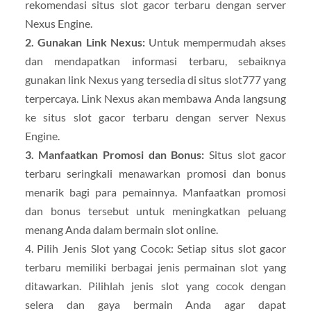
rekomendasi situs slot gacor terbaru dengan server
Nexus Engine.
2. Gunakan Link Nexus:
Untuk mempermudah akses
dan mendapatkan informasi terbaru, sebaiknya
gunakan link Nexus yang tersedia di situs slot777 yang
terpercaya. Link Nexus akan membawa Anda langsung
ke situs slot gacor terbaru dengan server Nexus
Engine.
3. Manfaatkan Promosi dan Bonus:
Situs slot gacor
terbaru seringkali menawarkan promosi dan bonus
menarik bagi para pemainnya. Manfaatkan promosi
dan bonus tersebut untuk meningkatkan peluang
menang Anda dalam bermain slot online.
4. Pilih Jenis Slot yang Cocok: Setiap situs slot gacor
terbaru memiliki berbagai jenis permainan slot yang
ditawarkan. Pilihlah jenis slot yang cocok dengan
selera dan gaya bermain Anda agar dapat