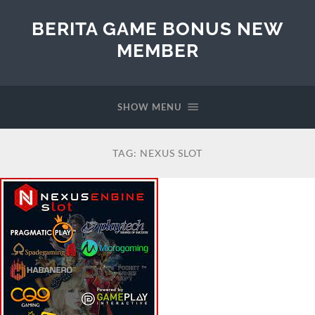
BERITA GAME BONUS NEW
MEMBER
SHOW MENU
TAG:
NEXUS SLOT