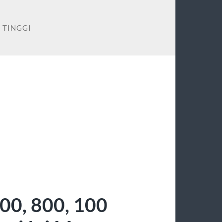
 TINGGI
400, 800, 100