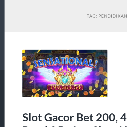
TAG:
PENDIDIKAN
Slot Gacor Bet 200, 