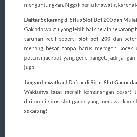
menguntungkan. Nggak perlu khawatir, karena
Daftar Sekarang di Situs Slot Bet 200 dan Mul
Gak ada waktu yang lebih baik selain sekarang 
taruhan kecil seperti
slot bet 200
dan seter
menang besar tanpa harus merogoh kocek d
potensi jackpot yang gede banget, jadi jangan
juga!
Jangan Lewatkan! Daftar di Situs Slot Gacor 
Waktunya buat meraih kemenangan besar! Ja
dirimu di
situs slot gacor
yang menawarkan
s
sekarang!