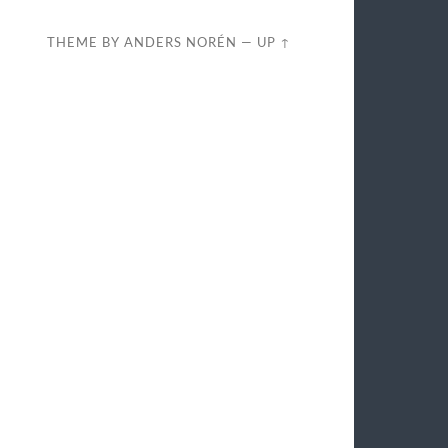
THEME BY
ANDERS NORÉN
—
UP ↑