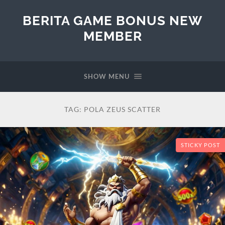
BERITA GAME BONUS NEW
MEMBER
SHOW MENU
TAG:
POLA ZEUS SCATTER
STICKY POST