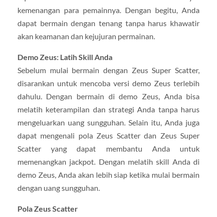
kemenangan para pemainnya. Dengan begitu, Anda
dapat bermain dengan tenang tanpa harus khawatir
akan keamanan dan kejujuran permainan.
Demo Zeus: Latih Skill Anda
Sebelum mulai bermain dengan Zeus Super Scatter,
disarankan untuk mencoba versi demo Zeus terlebih
dahulu. Dengan bermain di demo Zeus, Anda bisa
melatih keterampilan dan strategi Anda tanpa harus
mengeluarkan uang sungguhan. Selain itu, Anda juga
dapat mengenali pola Zeus Scatter dan Zeus Super
Scatter yang dapat membantu Anda untuk
memenangkan jackpot. Dengan melatih skill Anda di
demo Zeus, Anda akan lebih siap ketika mulai bermain
dengan uang sungguhan.
Pola Zeus Scatter