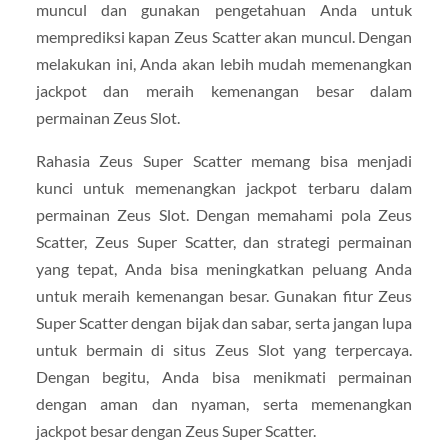
muncul dan gunakan pengetahuan Anda untuk
memprediksi kapan Zeus Scatter akan muncul. Dengan
melakukan ini, Anda akan lebih mudah memenangkan
jackpot dan meraih kemenangan besar dalam
permainan Zeus Slot.
Rahasia Zeus Super Scatter memang bisa menjadi
kunci untuk memenangkan jackpot terbaru dalam
permainan Zeus Slot. Dengan memahami pola Zeus
Scatter, Zeus Super Scatter, dan strategi permainan
yang tepat, Anda bisa meningkatkan peluang Anda
untuk meraih kemenangan besar. Gunakan fitur Zeus
Super Scatter dengan bijak dan sabar, serta jangan lupa
untuk bermain di situs Zeus Slot yang terpercaya.
Dengan begitu, Anda bisa menikmati permainan
dengan aman dan nyaman, serta memenangkan
jackpot besar dengan Zeus Super Scatter.