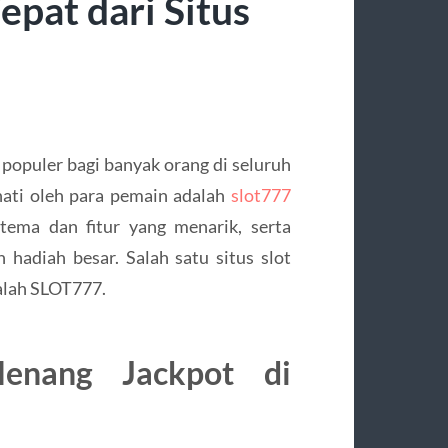
pat dari Situs
 populer bagi banyak orang di seluruh
nati oleh para pemain adalah
slot777
tema dan fitur yang menarik, serta
adiah besar. Salah satu situs slot
dalah SLOT777.
enang Jackpot di