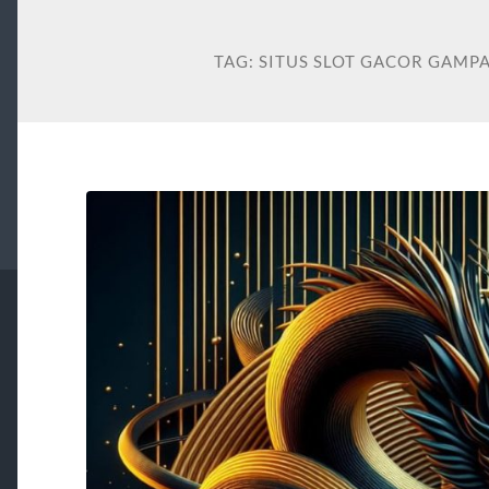
TAG:
SITUS SLOT GACOR GAMP