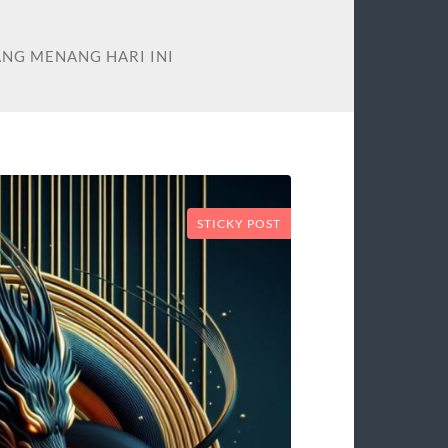
ANG MENANG HARI INI
STICKY POST