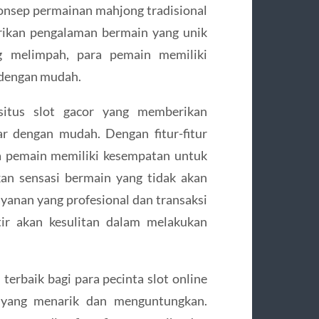
onsep permainan mahjong tradisional
rikan pengalaman bermain yang unik
ng melimpah, para pemain memiliki
dengan mudah.
 situs slot gacor yang memberikan
 dengan mudah. Dengan fitur-fitur
ra pemain memiliki kesempatan untuk
n sensasi bermain yang tidak akan
ayanan yang profesional dan transaksi
tir akan kesulitan dalam melakukan
erbaik bagi para pecinta slot online
 yang menarik dan menguntungkan.