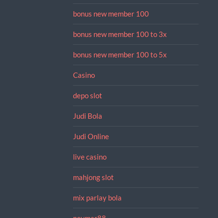
bonus new member 100
bonus new member 100 to 3x
bonus new member 100 to 5x
Casino
depo slot
Judi Bola
Judi Online
live casino
mahjong slot
mix parlay bola
neymar88