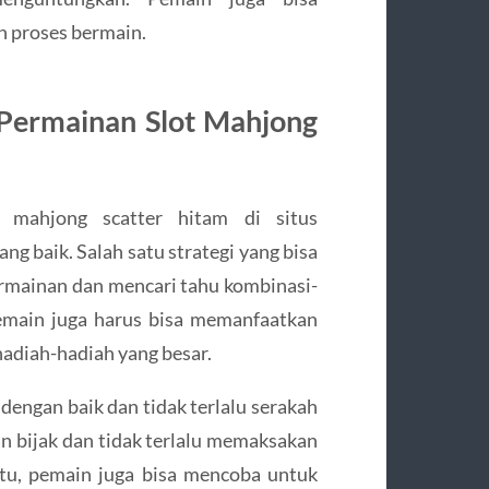
 proses bermain.
Permainan Slot Mahjong
mahjong scatter hitam di situs
ng baik. Salah satu strategi yang bisa
mainan dan mencari tahu kombinasi-
emain juga harus bisa memanfaatkan
adiah-hadiah yang besar.
dengan baik dan tidak terlalu serakah
an bijak dan tidak terlalu memaksakan
 itu, pemain juga bisa mencoba untuk