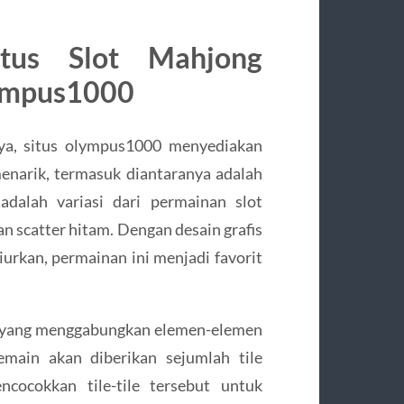
itus Slot Mahjong
lympus1000
caya, situs olympus1000 menyediakan
enarik, termasuk diantaranya adalah
adalah variasi dari permainan slot
 scatter hitam. Dengan desain grafis
iurkan, permainan ini menjadi favorit
n yang menggabungkan elemen-elemen
emain akan diberikan sejumlah tile
cocokkan tile-tile tersebut untuk