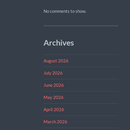
No comments to show.
Archives
August 2026
July 2026
June 2026
May 2026
April 2026
March 2026