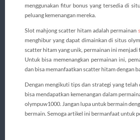
menggunakan fitur bonus yang tersedia di si
peluang kemenangan mereka.
Slot mahjong scatter hitam adalah permainan
menghibur yang dapat dimainkan di situs ol
scatter hitam yang unik, permainan ini menjadi f
Untuk bisa memenangkan permainan ini, pemai
dan bisa memanfaatkan scatter hitam dengan ba
Dengan mengikuti tips dan strategi yang telah 
bisa mendapatkan kemenangan dalam permainan 
olympuw1000. Jangan lupa untuk bermain dengan
bermain. Semoga artikel ini bermanfaat untuk 