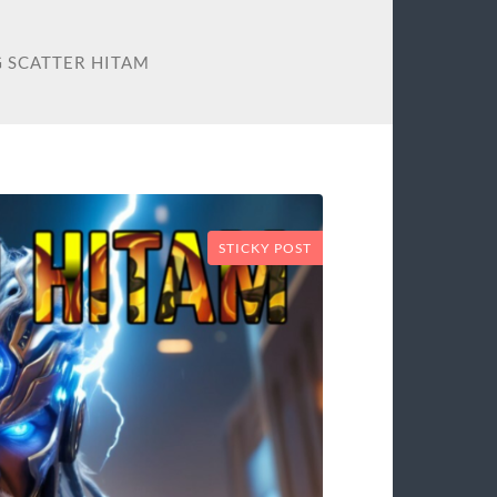
G SCATTER HITAM
STICKY POST