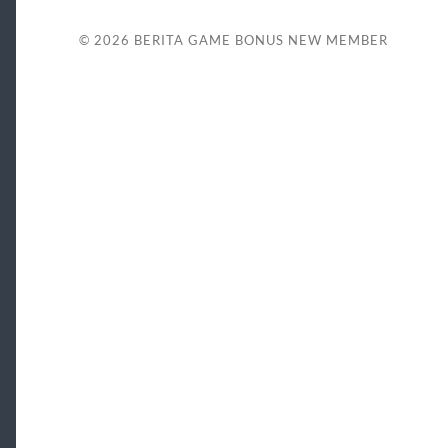
© 2026
BERITA GAME BONUS NEW MEMBER