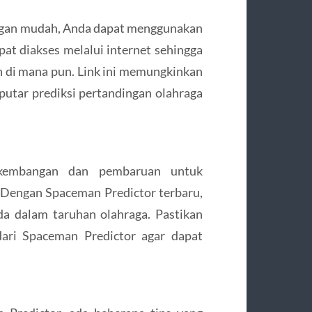
ngan mudah, Anda dapat menggunakan
pat diakses melalui internet sehingga
 di mana pun. Link ini memungkinkan
utar prediksi pertandingan olahraga
rkembangan dan pembaruan untuk
. Dengan Spaceman Predictor terbaru,
 dalam taruhan olahraga. Pastikan
dari Spaceman Predictor agar dapat