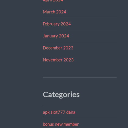
March 2024
February 2024
January 2024
December 2023
November 2023
Categories
apk slot777 dana
bonus new member