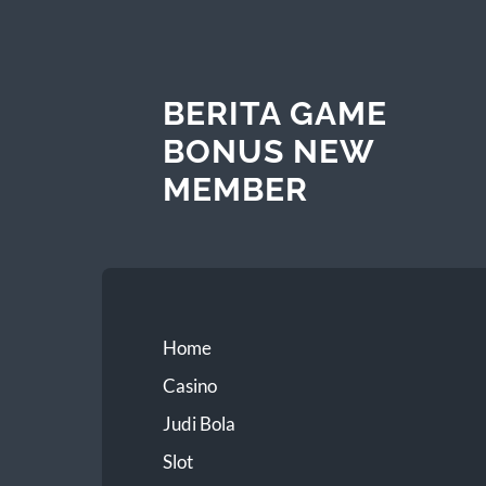
BERITA GAME
BONUS NEW
MEMBER
Home
Casino
Judi Bola
Slot