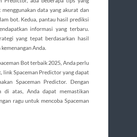
Predictor, ada beberapa tips yang
k menggunakan data yang akurat dan
am bot. Kedua, pantau hasil prediksi
endapatkan informasi yang terbaru.
ategi yang tepat berdasarkan hasil
n kemenangan Anda.
ceman Bot terbaik 2025, Anda perlu
, link Spaceman Predictor yang dapat
unakan Spaceman Predictor. Dengan
n di atas, Anda dapat memastikan
angan ragu untuk mencoba Spaceman