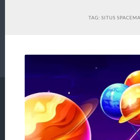
TAG:
SITUS SPACEMA