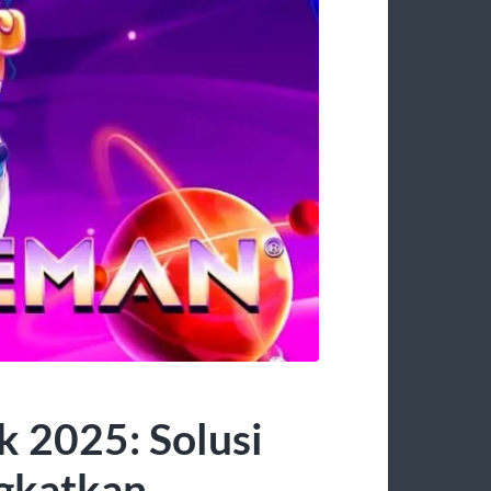
 2025: Solusi
gkatkan