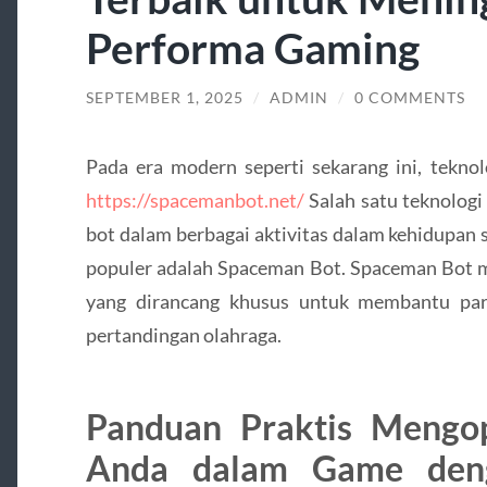
Performa Gaming
SEPTEMBER 1, 2025
/
ADMIN
/
0 COMMENTS
Pada era modern seperti sekarang ini, tekno
https://spacemanbot.net/
Salah satu teknologi
bot dalam berbagai aktivitas dalam kehidupan s
populer adalah Spaceman Bot. Spaceman Bot
yang dirancang khusus untuk membantu par
pertandingan olahraga.
Panduan Praktis Mengo
Anda dalam Game den