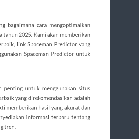
tang bagaimana cara mengoptimalkan
a tahun 2025. Kami akan memberikan
erbaik, link Spaceman Predictor yang
nggunakan Spaceman Predictor untuk
 penting untuk menggunakan situs
terbaik yang direkomendasikan adalah
ukti memberikan hasil yang akurat dan
menyediakan informasi terbaru tentang
g tren.