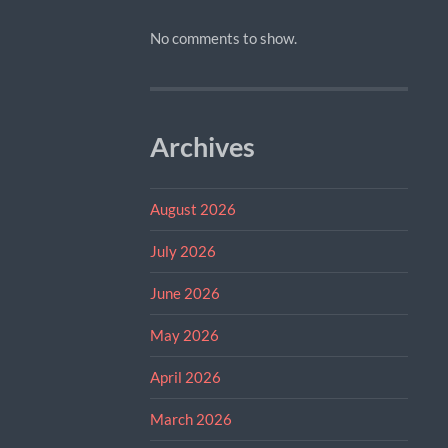
No comments to show.
Archives
August 2026
July 2026
June 2026
May 2026
April 2026
March 2026