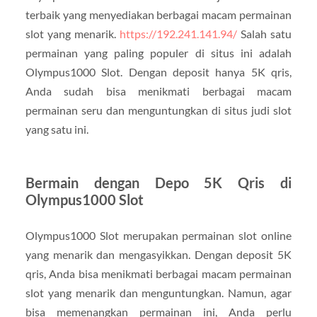
terbaik yang menyediakan berbagai macam permainan
slot yang menarik.
https://192.241.141.94/
Salah satu
permainan yang paling populer di situs ini adalah
Olympus1000 Slot. Dengan deposit hanya 5K qris,
Anda sudah bisa menikmati berbagai macam
permainan seru dan menguntungkan di situs judi slot
yang satu ini.
Bermain dengan Depo 5K Qris di
Olympus1000 Slot
Olympus1000 Slot merupakan permainan slot online
yang menarik dan mengasyikkan. Dengan deposit 5K
qris, Anda bisa menikmati berbagai macam permainan
slot yang menarik dan menguntungkan. Namun, agar
bisa memenangkan permainan ini, Anda perlu