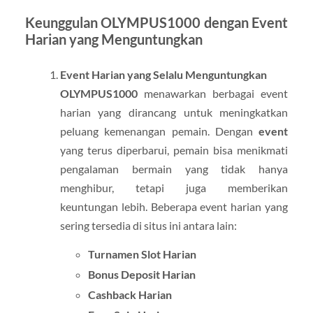
Keunggulan OLYMPUS1000 dengan Event
Harian yang Menguntungkan
Event Harian yang Selalu Menguntungkan
OLYMPUS1000
menawarkan berbagai event
harian yang dirancang untuk meningkatkan
peluang kemenangan pemain. Dengan
event
yang terus diperbarui, pemain bisa menikmati
pengalaman bermain yang tidak hanya
menghibur, tetapi juga memberikan
keuntungan lebih. Beberapa event harian yang
sering tersedia di situs ini antara lain:
Turnamen Slot Harian
Bonus Deposit Harian
Cashback Harian