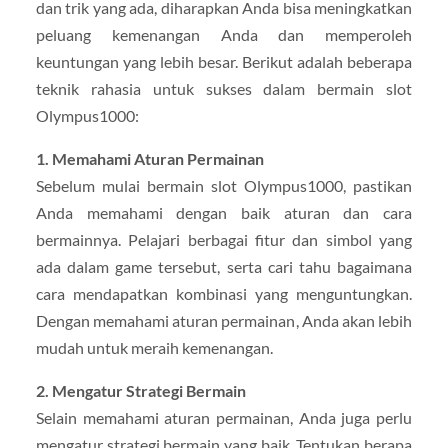
dan trik yang ada, diharapkan Anda bisa meningkatkan
peluang kemenangan Anda dan memperoleh
keuntungan yang lebih besar. Berikut adalah beberapa
teknik rahasia untuk sukses dalam bermain slot
Olympus1000:
1. Memahami Aturan Permainan
Sebelum mulai bermain slot Olympus1000, pastikan
Anda memahami dengan baik aturan dan cara
bermainnya. Pelajari berbagai fitur dan simbol yang
ada dalam game tersebut, serta cari tahu bagaimana
cara mendapatkan kombinasi yang menguntungkan.
Dengan memahami aturan permainan, Anda akan lebih
mudah untuk meraih kemenangan.
2. Mengatur Strategi Bermain
Selain memahami aturan permainan, Anda juga perlu
mengatur strategi bermain yang baik. Tentukan berapa