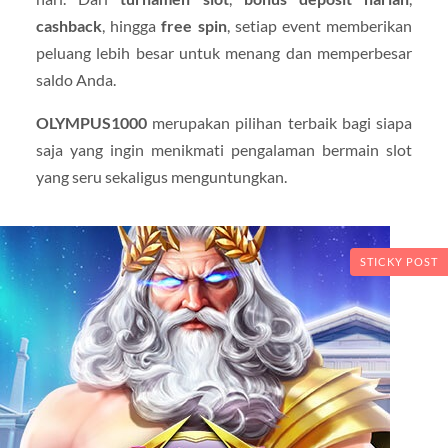
cashback
, hingga
free spin
, setiap event memberikan
peluang lebih besar untuk menang dan memperbesar
saldo Anda.
OLYMPUS1000
merupakan pilihan terbaik bagi siapa
saja yang ingin menikmati pengalaman bermain slot
yang seru sekaligus menguntungkan.
STICKY POST