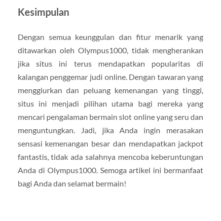
Kesimpulan
Dengan semua keunggulan dan fitur menarik yang
ditawarkan oleh Olympus1000, tidak mengherankan
jika situs ini terus mendapatkan popularitas di
kalangan penggemar judi online. Dengan tawaran yang
menggiurkan dan peluang kemenangan yang tinggi,
situs ini menjadi pilihan utama bagi mereka yang
mencari pengalaman bermain slot online yang seru dan
menguntungkan. Jadi, jika Anda ingin merasakan
sensasi kemenangan besar dan mendapatkan jackpot
fantastis, tidak ada salahnya mencoba keberuntungan
Anda di Olympus1000. Semoga artikel ini bermanfaat
bagi Anda dan selamat bermain!