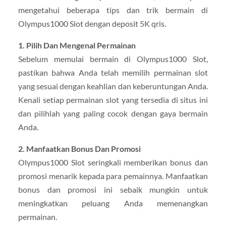
mengetahui beberapa tips dan trik bermain di
Olympus1000 Slot dengan deposit 5K qris.
1. Pilih Dan Mengenal Permainan
Sebelum memulai bermain di Olympus1000 Slot,
pastikan bahwa Anda telah memilih permainan slot
yang sesuai dengan keahlian dan keberuntungan Anda.
Kenali setiap permainan slot yang tersedia di situs ini
dan pilihlah yang paling cocok dengan gaya bermain
Anda.
2. Manfaatkan Bonus Dan Promosi
Olympus1000 Slot seringkali memberikan bonus dan
promosi menarik kepada para pemainnya. Manfaatkan
bonus dan promosi ini sebaik mungkin untuk
meningkatkan peluang Anda memenangkan
permainan.