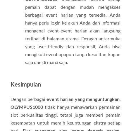
pemain dapat dengan mudah mengakses
berbagai event harian yang tersedia. Anda
hanya perlu login ke akun Anda, dan informasi
mengenai event-event harian akan langsung
terlihat di halaman utama. Dengan antarmuka
yang user-friendly dan responsif, Anda bisa
mengikuti event apapun tanpa kesulitan, kapan
saja dan di mana saja.
Kesimpulan
Dengan berbagai
event harian yang menguntungkan
,
OLYMPUS1000
tidak hanya menawarkan permainan
slot berkualitas tinggi, tetapi juga memberi pemain
kesempatan untuk meraih keuntungan ekstra setiap
hari. Dari
turnamen slot
,
bonus deposit harian
,