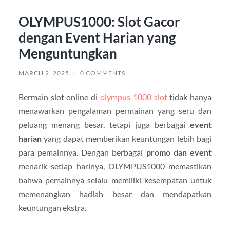
OLYMPUS1000: Slot Gacor
dengan Event Harian yang
Menguntungkan
MARCH 2, 2025
/
0 COMMENTS
Bermain slot online di
olympus 1000 slot
tidak hanya
menawarkan pengalaman permainan yang seru dan
peluang menang besar, tetapi juga berbagai
event
harian
yang dapat memberikan keuntungan lebih bagi
para pemainnya. Dengan berbagai
promo dan event
menarik setiap harinya, OLYMPUS1000 memastikan
bahwa pemainnya selalu memiliki kesempatan untuk
memenangkan hadiah besar dan mendapatkan
keuntungan ekstra.