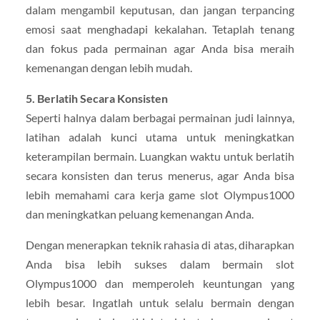
dalam mengambil keputusan, dan jangan terpancing
emosi saat menghadapi kekalahan. Tetaplah tenang
dan fokus pada permainan agar Anda bisa meraih
kemenangan dengan lebih mudah.
5. Berlatih Secara Konsisten
Seperti halnya dalam berbagai permainan judi lainnya,
latihan adalah kunci utama untuk meningkatkan
keterampilan bermain. Luangkan waktu untuk berlatih
secara konsisten dan terus menerus, agar Anda bisa
lebih memahami cara kerja game slot Olympus1000
dan meningkatkan peluang kemenangan Anda.
Dengan menerapkan teknik rahasia di atas, diharapkan
Anda bisa lebih sukses dalam bermain slot
Olympus1000 dan memperoleh keuntungan yang
lebih besar. Ingatlah untuk selalu bermain dengan