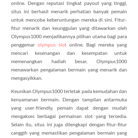
online. Dengan reputasi tingkat payout yang tinggi,
situs ini berhasil menarik perhatian banyak pemain
untuk mencoba keberuntungan mereka di sini. Fitur-
fitur menarik dan keunggulan yang ditawarkan oleh
Olympus1000 menjadikannya pilihan utama bagi para
penggemar
olympus slot
online. Bagi mereka yang
mencari kesenangan dan kesempatan untuk
memenangkan hadiah besar, Olympus1000
menawarkan pengalaman bermain yang menarik dan
mengasyikkan.
Keunikan Olympus1000 terletak pada kemudahan dan
kenyamanan bermain. Dengan tampilan antarmuka
yang user-friendly, pemain dapat dengan mudah
mengakses berbagai permainan slot yang tersedia.
Selain itu, situs ini juga dilengkapi dengan fitur-fitur
canggih yang memastikan pengalaman bermain yang