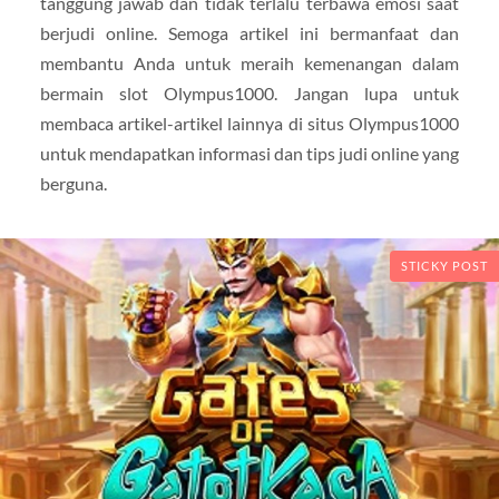
tanggung jawab dan tidak terlalu terbawa emosi saat
berjudi online. Semoga artikel ini bermanfaat dan
membantu Anda untuk meraih kemenangan dalam
bermain slot Olympus1000. Jangan lupa untuk
membaca artikel-artikel lainnya di situs Olympus1000
untuk mendapatkan informasi dan tips judi online yang
berguna.
STICKY POST