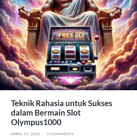
Teknik Rahasia untuk Sukses
dalam Bermain Slot
Olympus1000
APRIL 10, 2025
/
0 COMMENTS