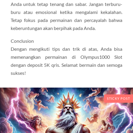
Anda untuk tetap tenang dan sabar. Jangan terburu-
buru atau emosional ketika mengalami kekalahan.
Tetap fokus pada permainan dan percayalah bahwa
keberuntungan akan berpihak pada Anda.
Conclusion
Dengan mengikuti tips dan trik di atas, Anda bisa
memenangkan permainan di Olympus1000 Slot
dengan deposit 5K qris. Selamat bermain dan semoga
sukses!
STICKY POST