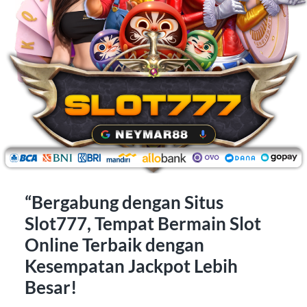
“Bergabung dengan Situs
Slot777, Tempat Bermain Slot
Online Terbaik dengan
Kesempatan Jackpot Lebih
Besar!