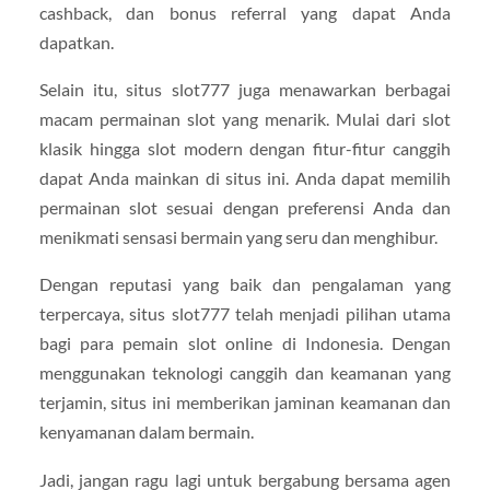
cashback, dan bonus referral yang dapat Anda
dapatkan.
Selain itu, situs slot777 juga menawarkan berbagai
macam permainan slot yang menarik. Mulai dari slot
klasik hingga slot modern dengan fitur-fitur canggih
dapat Anda mainkan di situs ini. Anda dapat memilih
permainan slot sesuai dengan preferensi Anda dan
menikmati sensasi bermain yang seru dan menghibur.
Dengan reputasi yang baik dan pengalaman yang
terpercaya, situs slot777 telah menjadi pilihan utama
bagi para pemain slot online di Indonesia. Dengan
menggunakan teknologi canggih dan keamanan yang
terjamin, situs ini memberikan jaminan keamanan dan
kenyamanan dalam bermain.
Jadi, jangan ragu lagi untuk bergabung bersama agen