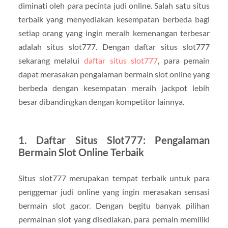
diminati oleh para pecinta judi online. Salah satu situs
terbaik yang menyediakan kesempatan berbeda bagi
setiap orang yang ingin meraih kemenangan terbesar
adalah situs slot777. Dengan daftar situs slot777
sekarang melalui
daftar situs slot777
, para pemain
dapat merasakan pengalaman bermain slot online yang
berbeda dengan kesempatan meraih jackpot lebih
besar dibandingkan dengan kompetitor lainnya.
1. Daftar Situs Slot777: Pengalaman
Bermain Slot Online Terbaik
Situs slot777 merupakan tempat terbaik untuk para
penggemar judi online yang ingin merasakan sensasi
bermain slot gacor. Dengan begitu banyak pilihan
permainan slot yang disediakan, para pemain memiliki