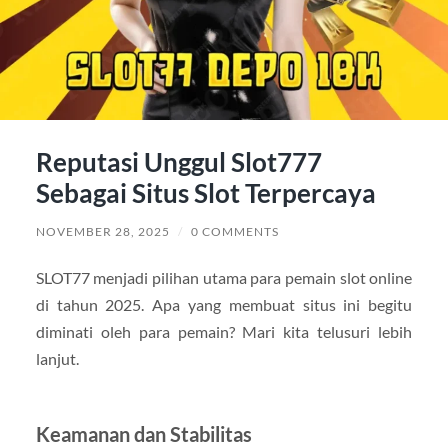
Reputasi Unggul Slot777
Sebagai Situs Slot Terpercaya
NOVEMBER 28, 2025
/
0 COMMENTS
SLOT77 menjadi pilihan utama para pemain slot online
di tahun 2025. Apa yang membuat situs ini begitu
diminati oleh para pemain? Mari kita telusuri lebih
lanjut.
Keamanan dan Stabilitas