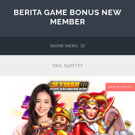
BERITA GAME BONUS NEW
MEMBER
SHOW MENU
TAG:
SLOT777
STICKY POST