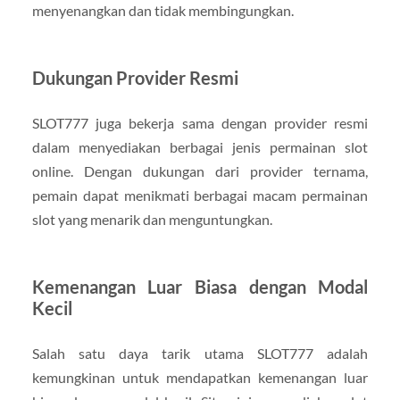
menyenangkan dan tidak membingungkan.
Dukungan Provider Resmi
SLOT777 juga bekerja sama dengan provider resmi
dalam menyediakan berbagai jenis permainan slot
online. Dengan dukungan dari provider ternama,
pemain dapat menikmati berbagai macam permainan
slot yang menarik dan menguntungkan.
Kemenangan Luar Biasa dengan Modal
Kecil
Salah satu daya tarik utama SLOT777 adalah
kemungkinan untuk mendapatkan kemenangan luar