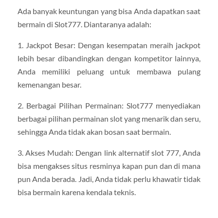
Ada banyak keuntungan yang bisa Anda dapatkan saat
bermain di Slot777. Diantaranya adalah:
1. Jackpot Besar: Dengan kesempatan meraih jackpot
lebih besar dibandingkan dengan kompetitor lainnya,
Anda memiliki peluang untuk membawa pulang
kemenangan besar.
2. Berbagai Pilihan Permainan: Slot777 menyediakan
berbagai pilihan permainan slot yang menarik dan seru,
sehingga Anda tidak akan bosan saat bermain.
3. Akses Mudah: Dengan link alternatif slot 777, Anda
bisa mengakses situs resminya kapan pun dan di mana
pun Anda berada. Jadi, Anda tidak perlu khawatir tidak
bisa bermain karena kendala teknis.