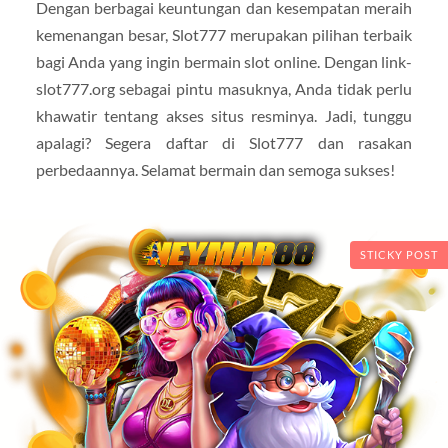
Dengan berbagai keuntungan dan kesempatan meraih
kemenangan besar, Slot777 merupakan pilihan terbaik
bagi Anda yang ingin bermain slot online. Dengan link-
slot777.org sebagai pintu masuknya, Anda tidak perlu
khawatir tentang akses situs resminya. Jadi, tunggu
apalagi? Segera daftar di Slot777 dan rasakan
perbedaannya. Selamat bermain dan semoga sukses!
STICKY POST