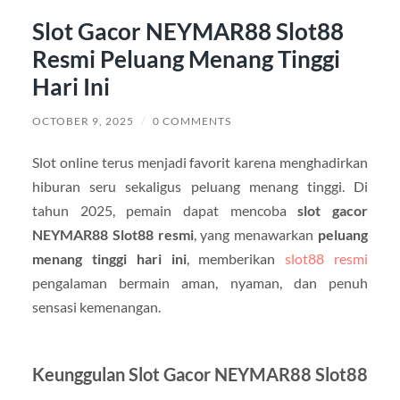
Slot Gacor NEYMAR88 Slot88
Resmi Peluang Menang Tinggi
Hari Ini
OCTOBER 9, 2025
/
0 COMMENTS
Slot online terus menjadi favorit karena menghadirkan
hiburan seru sekaligus peluang menang tinggi. Di
tahun 2025, pemain dapat mencoba
slot gacor
NEYMAR88 Slot88 resmi
, yang menawarkan
peluang
menang tinggi hari ini
, memberikan
slot88 resmi
pengalaman bermain aman, nyaman, dan penuh
sensasi kemenangan.
Keunggulan Slot Gacor NEYMAR88 Slot88