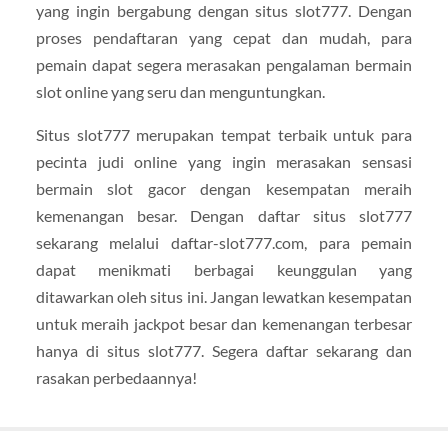
yang ingin bergabung dengan situs slot777. Dengan
proses pendaftaran yang cepat dan mudah, para
pemain dapat segera merasakan pengalaman bermain
slot online yang seru dan menguntungkan.
Situs slot777 merupakan tempat terbaik untuk para
pecinta judi online yang ingin merasakan sensasi
bermain slot gacor dengan kesempatan meraih
kemenangan besar. Dengan daftar situs slot777
sekarang melalui daftar-slot777.com, para pemain
dapat menikmati berbagai keunggulan yang
ditawarkan oleh situs ini. Jangan lewatkan kesempatan
untuk meraih jackpot besar dan kemenangan terbesar
hanya di situs slot777. Segera daftar sekarang dan
rasakan perbedaannya!