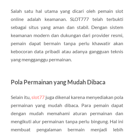
Salah satu hal utama yang dicari oleh pemain slot
online adalah keamanan. SLOT777 telah terbukti
sebagai situs yang aman dan stabil. Dengan sistem
keamanan modern dan dukungan dari provider resmi,
pemain dapat bermain tanpa perlu khawatir akan
kebocoran data pribadi atau adanya gangguan teknis
yang mengganggu permainan.
Pola Permainan yang Mudah Dibaca
Selain itu,
slot77
juga dikenal karena menyediakan pola
permainan yang mudah dibaca. Para pemain dapat
dengan mudah memahami aturan permainan dan
mengikuti alur permainan tanpa perlu bingung. Hal ini
membuat pengalaman bermain menjadi lebih