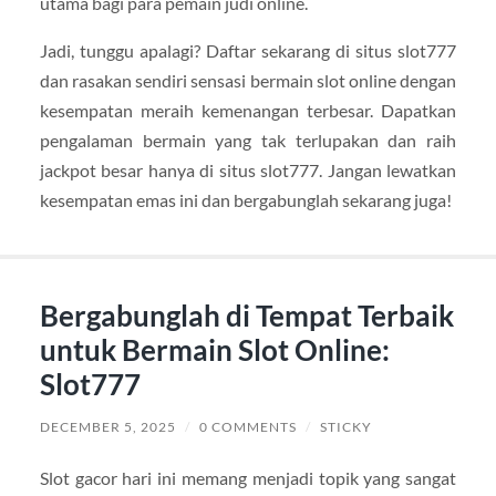
utama bagi para pemain judi online.
Jadi, tunggu apalagi? Daftar sekarang di situs slot777
dan rasakan sendiri sensasi bermain slot online dengan
kesempatan meraih kemenangan terbesar. Dapatkan
pengalaman bermain yang tak terlupakan dan raih
jackpot besar hanya di situs slot777. Jangan lewatkan
kesempatan emas ini dan bergabunglah sekarang juga!
Bergabunglah di Tempat Terbaik
untuk Bermain Slot Online:
Slot777
DECEMBER 5, 2025
/
0 COMMENTS
/
STICKY
Slot gacor hari ini memang menjadi topik yang sangat