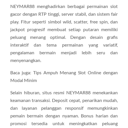
NEYMAR88 menghadirkan berbagai permainan slot
gacor dengan RTP tinggi, server stabil, dan sistem fair
play. Fitur seperti simbol wild, scatter, free spin, dan
jackpot progresif membuat setiap putaran memiliki
peluang menang optimal. Dengan desain grafis
interaktif dan tema permainan yang variatif,
pengalaman bermain menjadi lebih seru dan
menyenangkan.
Baca juga: Tips Ampuh Menang Slot Online dengan
Modal Minim
Selain hiburan, situs resmi NEYMAR88 menekankan
keamanan transaksi. Deposit cepat, penarikan mudah,
dan layanan pelanggan responsif memungkinkan
pemain bermain dengan nyaman. Bonus harian dan
promosi tersedia untuk meningkatkan peluang