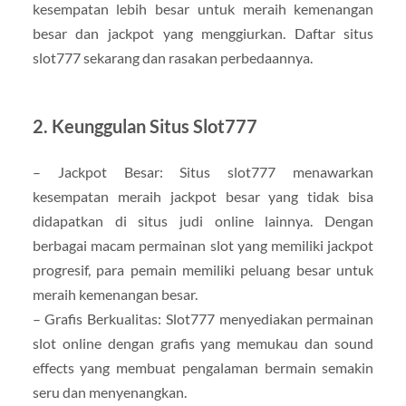
kesempatan lebih besar untuk meraih kemenangan
besar dan jackpot yang menggiurkan. Daftar situs
slot777 sekarang dan rasakan perbedaannya.
2. Keunggulan Situs Slot777
– Jackpot Besar: Situs slot777 menawarkan
kesempatan meraih jackpot besar yang tidak bisa
didapatkan di situs judi online lainnya. Dengan
berbagai macam permainan slot yang memiliki jackpot
progresif, para pemain memiliki peluang besar untuk
meraih kemenangan besar.
– Grafis Berkualitas: Slot777 menyediakan permainan
slot online dengan grafis yang memukau dan sound
effects yang membuat pengalaman bermain semakin
seru dan menyenangkan.