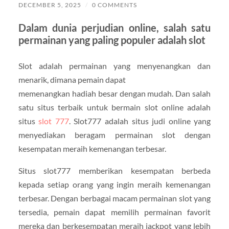
DECEMBER 5, 2025
/
0 COMMENTS
Dalam dunia perjudian online, salah satu
permainan yang paling populer adalah slot
Slot adalah permainan yang menyenangkan dan
menarik, dimana pemain dapat
memenangkan hadiah besar dengan mudah. Dan salah
satu situs terbaik untuk bermain slot online adalah
situs
slot 777
. Slot777 adalah situs judi online yang
menyediakan beragam permainan slot dengan
kesempatan meraih kemenangan terbesar.
Situs slot777 memberikan kesempatan berbeda
kepada setiap orang yang ingin meraih kemenangan
terbesar. Dengan berbagai macam permainan slot yang
tersedia, pemain dapat memilih permainan favorit
mereka dan berkesempatan meraih jackpot yang lebih