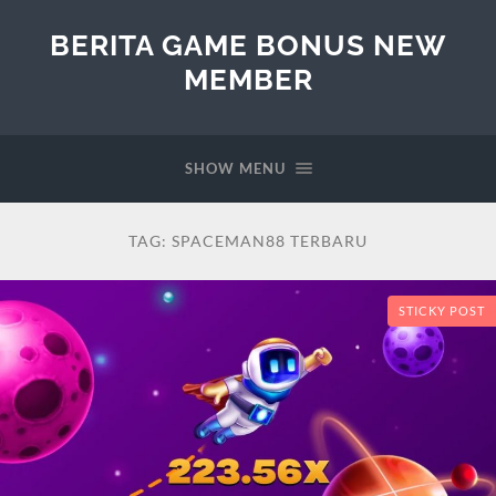
BERITA GAME BONUS NEW
MEMBER
SHOW MENU
TAG:
SPACEMAN88 TERBARU
STICKY POST