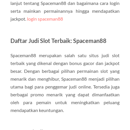
lanjut tentang Spaceman88 dan bagaimana cara login
serta mainkan permainannya hingga mendapatkan
jackpot.
login spaceman88
Daftar Judi Slot Terbaik: Spaceman88
Spaceman88 merupakan salah satu situs judi slot
terbaik yang dikenal dengan bonus gacor dan jackpot
besar. Dengan berbagai pilihan permainan slot yang
menarik dan menghibur, Spaceman88 menjadi pilihan
utama bagi para penggemar judi online. Tersedia juga
berbagai promo menarik yang dapat dimanfaatkan
oleh para pemain untuk meningkatkan peluang
mendapatkan keuntungan.