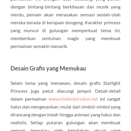
dengan bintang-bintang berkilauan dan musik yang
merdu, pemain akan merasakan sensasi seolah-olah
mereka berada di kerajaan dongeng. Karakter princess
yang muncul di gulungan memperkuat tema ini,
memberikan sentuhan magis yang membuat
permainan semakin menarik.
Desain Grafis yang Memukau
Selain tema yang menawan, desain grafis Starlight
Princess juga patut diacungi jempol. Detail-detail
dalam permainan
www.vividcolorsalon.net
ini sangat
halus dan mengesankan, mulai dari simbol-simbol yang
dirancang dengan indah hingga animasi yang halus dan
realistis. Setiap putaran gulungan akan membuat
pemain terpukau oleh keindahan visual yang