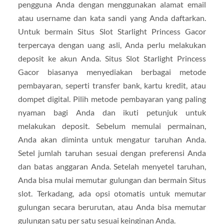
pengguna Anda dengan menggunakan alamat email
atau username dan kata sandi yang Anda daftarkan.
Untuk bermain Situs Slot Starlight Princess Gacor
terpercaya dengan uang asli, Anda perlu melakukan
deposit ke akun Anda. Situs Slot Starlight Princess
Gacor biasanya menyediakan berbagai metode
pembayaran, seperti transfer bank, kartu kredit, atau
dompet digital. Pilih metode pembayaran yang paling
nyaman bagi Anda dan ikuti petunjuk untuk
melakukan deposit. Sebelum memulai permainan,
Anda akan diminta untuk mengatur taruhan Anda.
Setel jumlah taruhan sesuai dengan preferensi Anda
dan batas anggaran Anda. Setelah menyetel taruhan,
Anda bisa mulai memutar gulungan dan bermain Situs
slot. Terkadang, ada opsi otomatis untuk memutar
gulungan secara berurutan, atau Anda bisa memutar
gulungan satu per satu sesuai keinginan Anda.