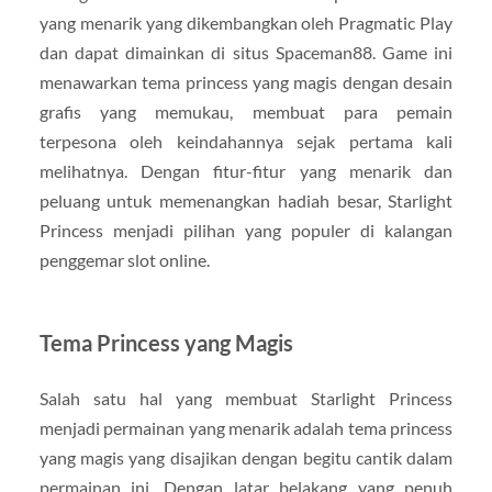
yang menarik yang dikembangkan oleh Pragmatic Play
dan dapat dimainkan di situs Spaceman88. Game ini
menawarkan tema princess yang magis dengan desain
grafis yang memukau, membuat para pemain
terpesona oleh keindahannya sejak pertama kali
melihatnya. Dengan fitur-fitur yang menarik dan
peluang untuk memenangkan hadiah besar, Starlight
Princess menjadi pilihan yang populer di kalangan
penggemar slot online.
Tema Princess yang Magis
Salah satu hal yang membuat Starlight Princess
menjadi permainan yang menarik adalah tema princess
yang magis yang disajikan dengan begitu cantik dalam
permainan ini. Dengan latar belakang yang penuh