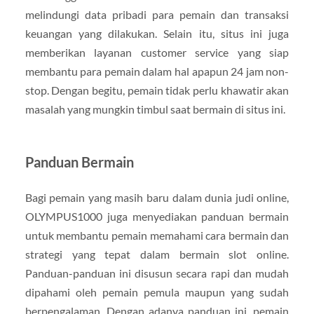
melindungi data pribadi para pemain dan transaksi
keuangan yang dilakukan. Selain itu, situs ini juga
memberikan layanan customer service yang siap
membantu para pemain dalam hal apapun 24 jam non-
stop. Dengan begitu, pemain tidak perlu khawatir akan
masalah yang mungkin timbul saat bermain di situs ini.
Panduan Bermain
Bagi pemain yang masih baru dalam dunia judi online,
OLYMPUS1000 juga menyediakan panduan bermain
untuk membantu pemain memahami cara bermain dan
strategi yang tepat dalam bermain slot online.
Panduan-panduan ini disusun secara rapi dan mudah
dipahami oleh pemain pemula maupun yang sudah
berpengalaman. Dengan adanya panduan ini, pemain