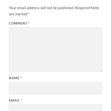
Your email address will not be published.
Required fields
are marked
*
COMMENT
*
NAME
*
EMAIL
*