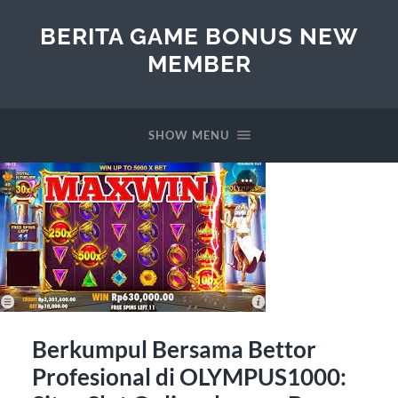
BERITA GAME BONUS NEW
MEMBER
SHOW MENU
Berkumpul Bersama Bettor
Profesional di OLYMPUS1000: