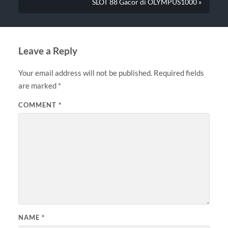
SLOT 88 Gacor di OLYMPUS1000 »
Leave a Reply
Your email address will not be published.
Required fields
are marked
*
COMMENT
*
NAME
*