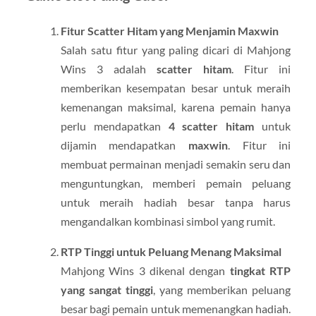
Fitur Scatter Hitam yang Menjamin Maxwin
Salah satu fitur yang paling dicari di Mahjong
Wins 3 adalah
scatter hitam
. Fitur ini
memberikan kesempatan besar untuk meraih
kemenangan maksimal, karena pemain hanya
perlu mendapatkan
4 scatter hitam
untuk
dijamin mendapatkan
maxwin
. Fitur ini
membuat permainan menjadi semakin seru dan
menguntungkan, memberi pemain peluang
untuk meraih hadiah besar tanpa harus
mengandalkan kombinasi simbol yang rumit.
RTP Tinggi untuk Peluang Menang Maksimal
Mahjong Wins 3 dikenal dengan
tingkat RTP
yang sangat tinggi
, yang memberikan peluang
besar bagi pemain untuk memenangkan hadiah.