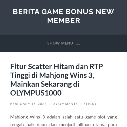
BERITA GAME BONUS NEW
MEMBER
SHOW MENU
Fitur Scatter Hitam dan RTP
Tinggi di Mahjong Wins 3,
Mainkan Sekarang di
OLYMPUS1000
FEBRUARY 16, 2025
/
0 COMMENTS
/
STICKY
Mahjong Wins 3 adalah salah satu game slot yang
tengah naik daun dan menjadi pilihan utama para