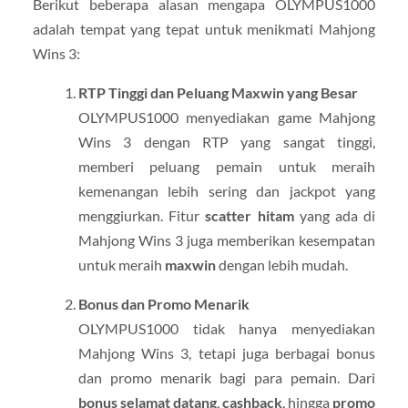
Berikut beberapa alasan mengapa OLYMPUS1000
adalah tempat yang tepat untuk menikmati Mahjong
Wins 3:
RTP Tinggi dan Peluang Maxwin yang Besar
OLYMPUS1000 menyediakan game Mahjong
Wins 3 dengan RTP yang sangat tinggi,
memberi peluang pemain untuk meraih
kemenangan lebih sering dan jackpot yang
menggiurkan. Fitur
scatter hitam
yang ada di
Mahjong Wins 3 juga memberikan kesempatan
untuk meraih
maxwin
dengan lebih mudah.
Bonus dan Promo Menarik
OLYMPUS1000 tidak hanya menyediakan
Mahjong Wins 3, tetapi juga berbagai bonus
dan promo menarik bagi para pemain. Dari
bonus selamat datang
,
cashback
, hingga
promo