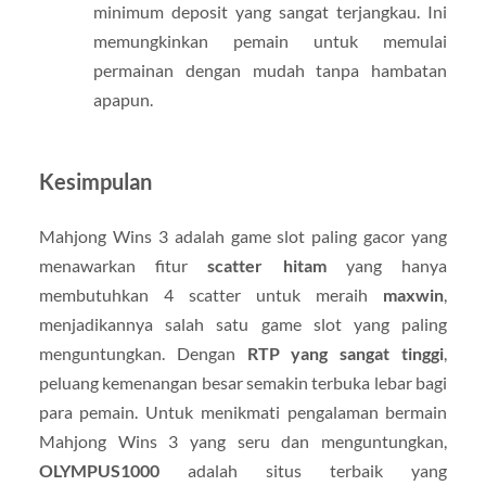
minimum deposit yang sangat terjangkau. Ini
memungkinkan pemain untuk memulai
permainan dengan mudah tanpa hambatan
apapun.
Kesimpulan
Mahjong Wins 3 adalah game slot paling gacor yang
menawarkan fitur
scatter hitam
yang hanya
membutuhkan 4 scatter untuk meraih
maxwin
,
menjadikannya salah satu game slot yang paling
menguntungkan. Dengan
RTP yang sangat tinggi
,
peluang kemenangan besar semakin terbuka lebar bagi
para pemain. Untuk menikmati pengalaman bermain
Mahjong Wins 3 yang seru dan menguntungkan,
OLYMPUS1000
adalah situs terbaik yang