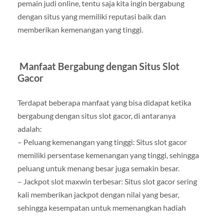
pemain judi online, tentu saja kita ingin bergabung
dengan situs yang memiliki reputasi baik dan
memberikan kemenangan yang tinggi.
Manfaat Bergabung dengan Situs Slot
Gacor
Terdapat beberapa manfaat yang bisa didapat ketika
bergabung dengan situs slot gacor, di antaranya
adalah:
– Peluang kemenangan yang tinggi: Situs slot gacor
memiliki persentase kemenangan yang tinggi, sehingga
peluang untuk menang besar juga semakin besar.
– Jackpot slot maxwin terbesar: Situs slot gacor sering
kali memberikan jackpot dengan nilai yang besar,
sehingga kesempatan untuk memenangkan hadiah