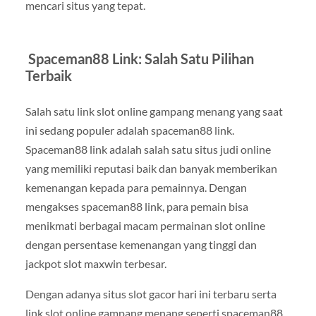
mencari situs yang tepat.
Spaceman88 Link: Salah Satu Pilihan
Terbaik
Salah satu link slot online gampang menang yang saat
ini sedang populer adalah spaceman88 link.
Spaceman88 link adalah salah satu situs judi online
yang memiliki reputasi baik dan banyak memberikan
kemenangan kepada para pemainnya. Dengan
mengakses spaceman88 link, para pemain bisa
menikmati berbagai macam permainan slot online
dengan persentase kemenangan yang tinggi dan
jackpot slot maxwin terbesar.
Dengan adanya situs slot gacor hari ini terbaru serta
link slot online gampang menang seperti spaceman88