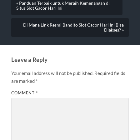
« Panduan Terbaik untuk Meraih Kemenangan di
Situs Slot Gacor Hari Ini
Di Mana Link Resmi Bandito Slot Gacor Hari Ini Bisa
Diakses? »
Leave a Reply
Your email address will not be published.
Required fields
are marked
*
COMMENT
*