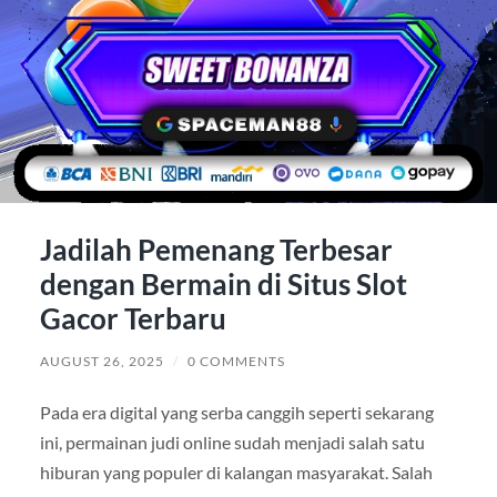
Jadilah Pemenang Terbesar
dengan Bermain di Situs Slot
Gacor Terbaru
AUGUST 26, 2025
/
0 COMMENTS
Pada era digital yang serba canggih seperti sekarang
ini, permainan judi online sudah menjadi salah satu
hiburan yang populer di kalangan masyarakat. Salah