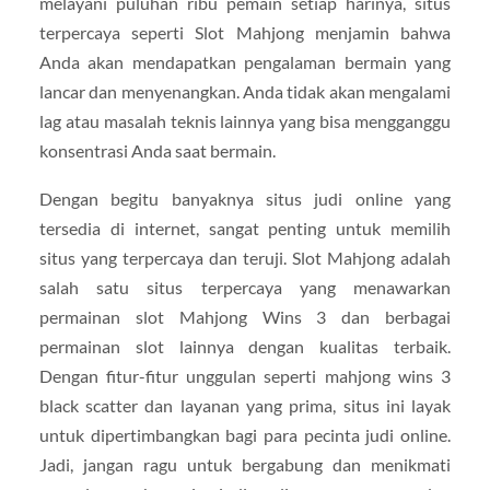
melayani puluhan ribu pemain setiap harinya, situs
terpercaya seperti Slot Mahjong menjamin bahwa
Anda akan mendapatkan pengalaman bermain yang
lancar dan menyenangkan. Anda tidak akan mengalami
lag atau masalah teknis lainnya yang bisa mengganggu
konsentrasi Anda saat bermain.
Dengan begitu banyaknya situs judi online yang
tersedia di internet, sangat penting untuk memilih
situs yang terpercaya dan teruji. Slot Mahjong adalah
salah satu situs terpercaya yang menawarkan
permainan slot Mahjong Wins 3 dan berbagai
permainan slot lainnya dengan kualitas terbaik.
Dengan fitur-fitur unggulan seperti mahjong wins 3
black scatter dan layanan yang prima, situs ini layak
untuk dipertimbangkan bagi para pecinta judi online.
Jadi, jangan ragu untuk bergabung dan menikmati