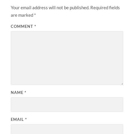
Your email address will not be published.
Required fields
are marked
*
COMMENT
*
NAME
*
EMAIL
*