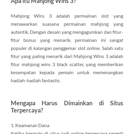
Apa itu Mahjong Wins 3?
Mahjong Wins 3 adalah permainan slot yang
menawarkan suasana permainan mahjong yang
autentik. Dengan desain yang mengagumkan dan fitur-
fitur bonus yang menarik, permainan ini sangat
populer di kalangan penggemar slot online. Salah satu
fitur yang paling menarik dari Mahjong Wins 3 adalah
fitur mahjong wins 3 black scatter, yang memberikan
kesempatan kepada pemain untuk memenangkan
hadiah-hadiah fantastis.
Mengapa Harus Dimainkan di Situs
Terpercaya?
1. Keamanan Dana
Ketika bermain di situs judi online terpercaya seperti