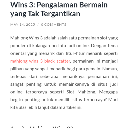
Wins 3: Pengalaman Bermain
yang Tak Tergantikan
MAY 14, 2025
/
0 COMMENTS
Mahjong Wins 3 adalah salah satu permainan slot yang
populer di kalangan pecinta judi online. Dengan tema
oriental yang menarik dan fitur-fitur menarik seperti
mahjong wins 3 black scatter
, permainan ini menjadi
pilihan yang sangat menarik bagi para pemain. Namun,
terlepas dari seberapa menariknya permainan ini,
sangat penting untuk memainkannya di situs judi
online terpercaya seperti Slot Mahjong. Mengapa
begitu penting untuk memilih situs terpercaya? Mari
kita ulas lebih lanjut dalam artikel ini.