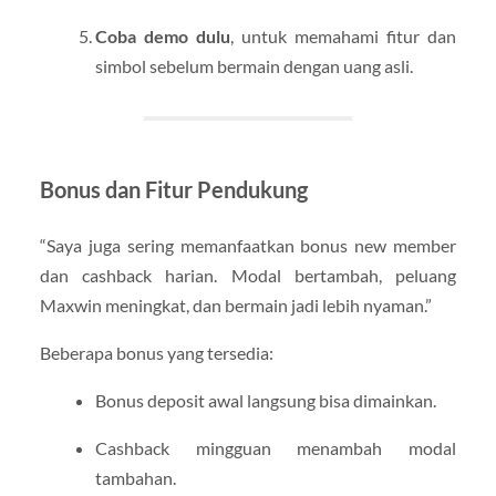
Coba demo dulu
, untuk memahami fitur dan
simbol sebelum bermain dengan uang asli.
Bonus dan Fitur Pendukung
“Saya juga sering memanfaatkan bonus new member
dan cashback harian. Modal bertambah, peluang
Maxwin meningkat, dan bermain jadi lebih nyaman.”
Beberapa bonus yang tersedia:
Bonus deposit awal langsung bisa dimainkan.
Cashback mingguan menambah modal
tambahan.