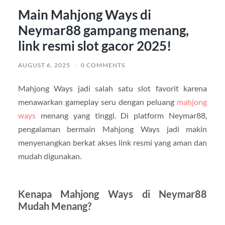
Main Mahjong Ways di
Neymar88 gampang menang,
link resmi slot gacor 2025!
AUGUST 6, 2025
/
0 COMMENTS
Mahjong Ways jadi salah satu slot favorit karena
menawarkan gameplay seru dengan peluang
mahjong
ways
menang yang tinggi. Di platform Neymar88,
pengalaman bermain Mahjong Ways jadi makin
menyenangkan berkat akses link resmi yang aman dan
mudah digunakan.
Kenapa Mahjong Ways di Neymar88
Mudah Menang?