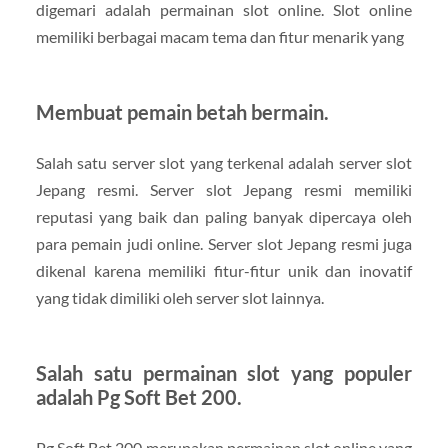
digemari adalah permainan slot online. Slot online
memiliki berbagai macam tema dan fitur menarik yang
Membuat pemain betah bermain.
Salah satu server slot yang terkenal adalah server slot
Jepang resmi. Server slot Jepang resmi memiliki
reputasi yang baik dan paling banyak dipercaya oleh
para pemain judi online. Server slot Jepang resmi juga
dikenal karena memiliki fitur-fitur unik dan inovatif
yang tidak dimiliki oleh server slot lainnya.
Salah satu permainan slot yang populer
adalah Pg Soft Bet 200.
Pg Soft Bet 200 merupakan permainan slot online yang