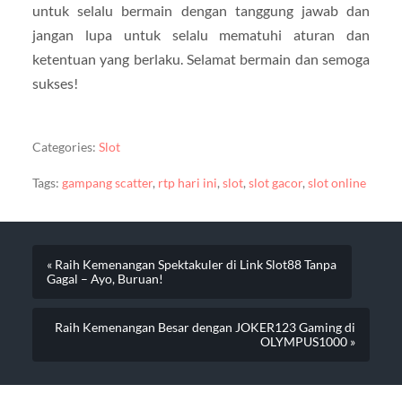
untuk selalu bermain dengan tanggung jawab dan
jangan lupa untuk selalu mematuhi aturan dan
ketentuan yang berlaku. Selamat bermain dan semoga
sukses!
Categories:
Slot
Tags:
gampang scatter
,
rtp hari ini
,
slot
,
slot gacor
,
slot online
« Raih Kemenangan Spektakuler di Link Slot88 Tanpa
Gagal – Ayo, Buruan!
Raih Kemenangan Besar dengan JOKER123 Gaming di
OLYMPUS1000 »