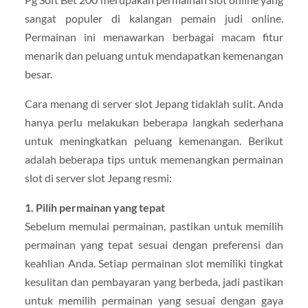
sangat populer di kalangan pemain judi online.
Permainan ini menawarkan berbagai macam fitur
menarik dan peluang untuk mendapatkan kemenangan
besar.
Cara menang di server slot Jepang tidaklah sulit. Anda
hanya perlu melakukan beberapa langkah sederhana
untuk meningkatkan peluang kemenangan. Berikut
adalah beberapa tips untuk memenangkan permainan
slot di server slot Jepang resmi:
1. Pilih permainan yang tepat
Sebelum memulai permainan, pastikan untuk memilih
permainan yang tepat sesuai dengan preferensi dan
keahlian Anda. Setiap permainan slot memiliki tingkat
kesulitan dan pembayaran yang berbeda, jadi pastikan
untuk memilih permainan yang sesuai dengan gaya