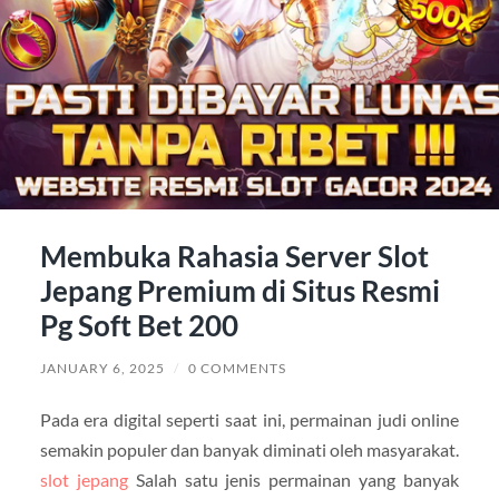
Membuka Rahasia Server Slot
Jepang Premium di Situs Resmi
Pg Soft Bet 200
JANUARY 6, 2025
/
0 COMMENTS
Pada era digital seperti saat ini, permainan judi online
semakin populer dan banyak diminati oleh masyarakat.
slot jepang
Salah satu jenis permainan yang banyak