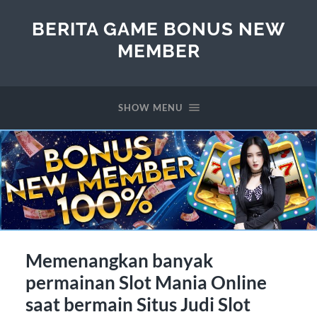
BERITA GAME BONUS NEW
MEMBER
SHOW MENU
Memenangkan banyak
permainan Slot Mania Online
saat bermain Situs Judi Slot