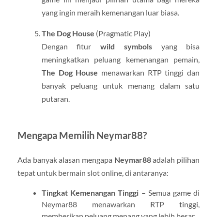
yang ingin meraih kemenangan luar biasa.
The Dog House
(Pragmatic Play)
Dengan fitur
wild symbols
yang bisa
meningkatkan peluang kemenangan pemain,
The Dog House
menawarkan RTP tinggi dan
banyak peluang untuk menang dalam satu
putaran.
Mengapa Memilih Neymar88?
Ada banyak alasan mengapa
Neymar88
adalah pilihan
tepat untuk bermain slot online, di antaranya:
Tingkat Kemenangan Tinggi
– Semua game di
Neymar88 menawarkan RTP tinggi,
memberikan peluang menang yang lebih besar.