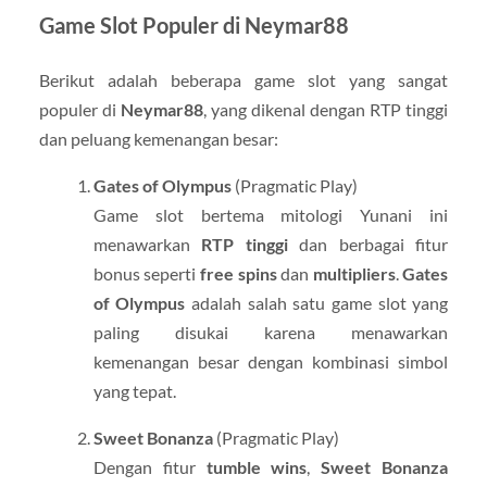
Game Slot Populer di Neymar88
Berikut adalah beberapa game slot yang sangat
populer di
Neymar88
, yang dikenal dengan RTP tinggi
dan peluang kemenangan besar:
Gates of Olympus
(Pragmatic Play)
Game slot bertema mitologi Yunani ini
menawarkan
RTP tinggi
dan berbagai fitur
bonus seperti
free spins
dan
multipliers
.
Gates
of Olympus
adalah salah satu game slot yang
paling disukai karena menawarkan
kemenangan besar dengan kombinasi simbol
yang tepat.
Sweet Bonanza
(Pragmatic Play)
Dengan fitur
tumble wins
,
Sweet Bonanza