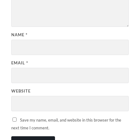
NAME
*
EMAIL
*
WEBSITE
Save my name, email, and website in this browser for the
next time I comment.