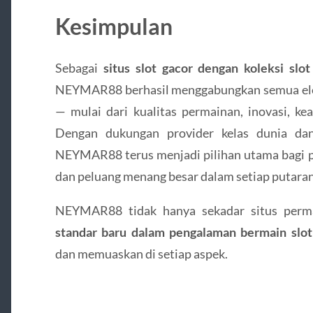
Kesimpulan
Sebagai
situs slot gacor dengan koleksi sl
NEYMAR88 berhasil menggabungkan semua elem
— mulai dari kualitas permainan, inovasi, k
Dengan dukungan provider kelas dunia da
NEYMAR88 terus menjadi pilihan utama bagi
dan peluang menang besar dalam setiap putaran
NEYMAR88 tidak hanya sekadar situs permai
standar baru dalam pengalaman bermain slo
dan memuaskan di setiap aspek.