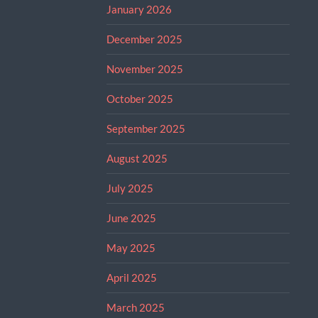
January 2026
December 2025
November 2025
October 2025
September 2025
August 2025
July 2025
June 2025
May 2025
April 2025
March 2025