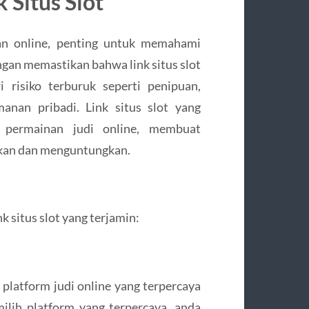
 Situs Slot
ian online, penting untuk memahami
ngan memastikan bahwa link situs slot
 risiko terburuk seperti penipuan,
anan pribadi. Link situs slot yang
a permainan judi online, membuat
kan dan menguntungkan.
 situs slot yang terjamin:
 platform judi online yang terpercaya
ilih platform yang terpercaya, anda