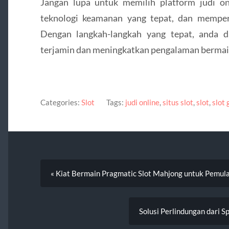
Jangan lupa untuk memilih platform judi o
teknologi keamanan yang tepat, dan memperh
Dengan langkah-langkah yang tepat, anda d
terjamin dan meningkatkan pengalaman bermai
Categories:
Slot
Tags:
judi online
,
situs slot
,
slot
,
slot 
« Kiat Bermain Pragmatic Slot Mahjong untuk Pemula
Solusi Perlindungan dari 