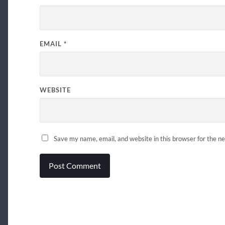
EMAIL
*
WEBSITE
Save my name, email, and website in this browser for the n