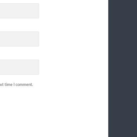
ext time I comment.