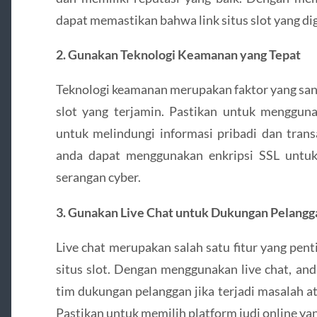
dapat memastikan bahwa link situs slot yang d
2. Gunakan Teknologi Keamanan yang Tepat
Teknologi keamanan merupakan faktor yang san
slot yang terjamin. Pastikan untuk menggun
untuk melindungi informasi pribadi dan trans
anda dapat menggunakan enkripsi SSL untuk 
serangan cyber.
3. Gunakan Live Chat untuk Dukungan Pelangg
Live chat merupakan salah satu fitur yang pe
situs slot. Dengan menggunakan live chat, a
tim dukungan pelanggan jika terjadi masalah at
Pastikan untuk memilih platform judi online ya