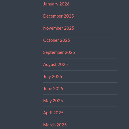
January 2026
December 2025
November 2025
October 2025
September 2025
August 2025
July 2025
June 2025
May 2025
April 2025
March 2025