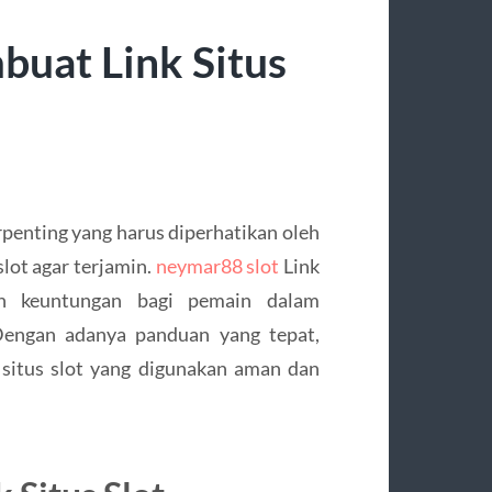
uat Link Situs
erpenting yang harus diperhatikan oleh
slot agar terjamin.
neymar88 slot
Link
an keuntungan bagi pemain dalam
 Dengan adanya panduan yang tepat,
situs slot yang digunakan aman dan