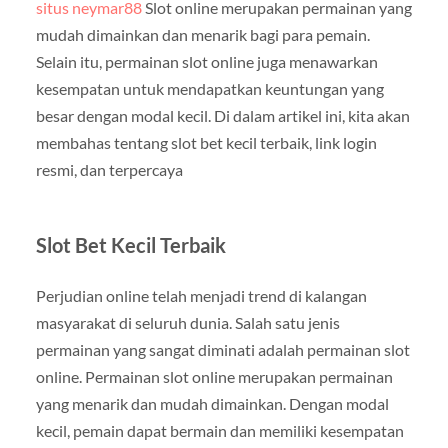
situs neymar88
Slot online merupakan permainan yang
mudah dimainkan dan menarik bagi para pemain.
Selain itu, permainan slot online juga menawarkan
kesempatan untuk mendapatkan keuntungan yang
besar dengan modal kecil. Di dalam artikel ini, kita akan
membahas tentang slot bet kecil terbaik, link login
resmi, dan terpercaya
Slot Bet Kecil Terbaik
Perjudian online telah menjadi trend di kalangan
masyarakat di seluruh dunia. Salah satu jenis
permainan yang sangat diminati adalah permainan slot
online. Permainan slot online merupakan permainan
yang menarik dan mudah dimainkan. Dengan modal
kecil, pemain dapat bermain dan memiliki kesempatan