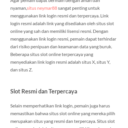
Agar pemain dapat bermain dengan aman dan
nyaman,
situs neymar88
sangat penting untuk
menggunakan link login resmi dan terpercaya. Link
login resmi adalah link yang disediakan oleh situs slot
online yang sah dan memiliki lisensi resmi. Dengan
menggunakan link login resmi, pemain dapat terhindar
dari risiko penipuan dan keamanan data yang buruk.
Beberapa situs slot online terpercaya yang
menyediakan link login resmi adalah situs X, situs Y,
dan situs Z.
Slot Resmi dan Terpercaya
Selain memperhatikan link login, pemain juga harus
memastikan bahwa situs slot online yang mereka pilih
merupakan situs yang resmi dan terpercaya. Situs slot