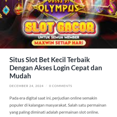
Situs Slot Bet Kecil Terbaik
Dengan Akses Login Cepat dan
Mudah
DECEMBER 24, 2024
/
0 COMMENTS
Pada era digital saat ini, perjudian online semakin
populer di kalangan masyarakat. Salah satu permainan
yang paling diminati adalah permainan slot online.