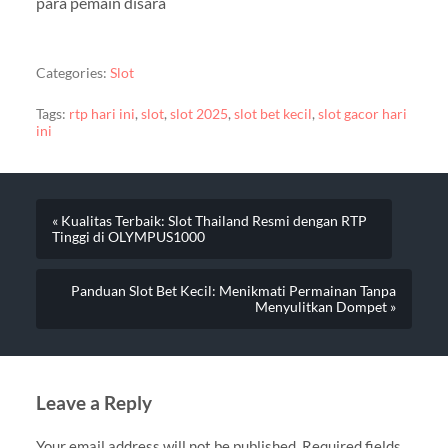
para pemain disara
Categories:
Slot
Tags:
rtp hari ini
,
slot
,
slot 2025
,
slot bet kecil
,
slot gacor hari
ini
« Kualitas Terbaik: Slot Thailand Resmi dengan RTP
Tinggi di OLYMPUS1000
Panduan Slot Bet Kecil: Menikmati Permainan Tanpa
Menyulitkan Dompet »
Leave a Reply
Your email address will not be published.
Required fields