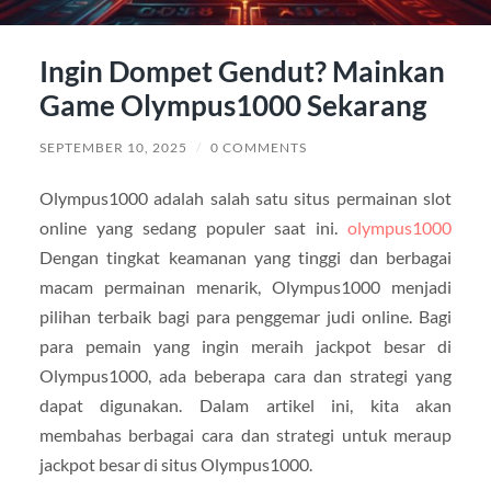
Ingin Dompet Gendut? Mainkan
Game Olympus1000 Sekarang
SEPTEMBER 10, 2025
/
0 COMMENTS
Olympus1000 adalah salah satu situs permainan slot
online yang sedang populer saat ini.
olympus1000
Dengan tingkat keamanan yang tinggi dan berbagai
macam permainan menarik, Olympus1000 menjadi
pilihan terbaik bagi para penggemar judi online. Bagi
para pemain yang ingin meraih jackpot besar di
Olympus1000, ada beberapa cara dan strategi yang
dapat digunakan. Dalam artikel ini, kita akan
membahas berbagai cara dan strategi untuk meraup
jackpot besar di situs Olympus1000.