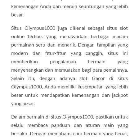
kemenangan Anda dan meraih keuntungan yang lebih
besar.
Situs Olympus1000 juga dikenal sebagai situs slot
online terbaik yang menawarkan berbagai macam
permainan seru dan menarik. Dengan tampilan yang
modern dan fitur-fitur yang canggih, situs ini
memberikan pengalaman bermain yang
menyenangkan dan memuaskan bagi para pemainnya.
Selain itu, dengan adanya slot Gacor di situs
Olympus1000, Anda memiliki kesempatan yang lebih
besar untuk mendapatkan kemenangan dan jackpot
yang besar.
Dalam bermain di situs Olympus1000, pastikan untuk
selalu membaca panduan dan aturan main yang
berlaku. Dengan memahami cara bermain yang benar,