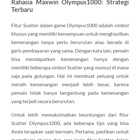
Rahasia Maxwin Olympus1000: Strategi
Terbaru
Fitur Scatter dalam game Olympus1000 adalah simbol
khusus yang memiliki kemampuan untuk menghasilkan
kemenangan tanpa perlu berurutan atau berada di
garis pembayaran yang sama. Dengan kata lain, pemain
bisa mendapatkan kemenangan hanya dengan
memiliki beberapa simbol Scatter yang muncul di mana
saja pada gulungan. Hal ini membuat peluang untuk
meraih kemenangan menjadi lebih besar, karena
pemain tidak hanya bergantung pada kemenangan
yang terjadi secara berurutan.
Untuk lebih memaksimalkan keuntungan dari fitur
Scatter Olympus1000, ada beberapa tips yang bisa
Anda terapkan saat bermain. Pertama, pastikan untuk
memahami aturan dan cara kerja fitur Scatter dalam