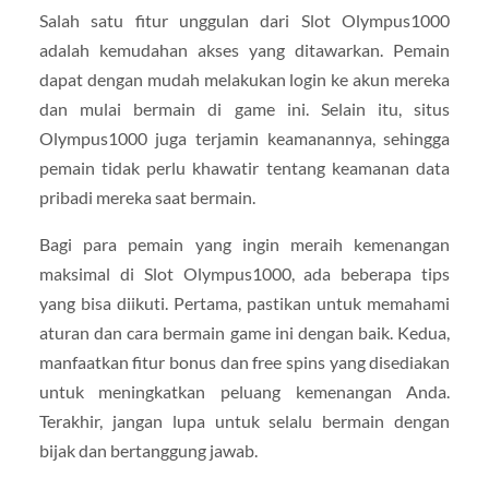
Salah satu fitur unggulan dari Slot Olympus1000
adalah kemudahan akses yang ditawarkan. Pemain
dapat dengan mudah melakukan login ke akun mereka
dan mulai bermain di game ini. Selain itu, situs
Olympus1000 juga terjamin keamanannya, sehingga
pemain tidak perlu khawatir tentang keamanan data
pribadi mereka saat bermain.
Bagi para pemain yang ingin meraih kemenangan
maksimal di Slot Olympus1000, ada beberapa tips
yang bisa diikuti. Pertama, pastikan untuk memahami
aturan dan cara bermain game ini dengan baik. Kedua,
manfaatkan fitur bonus dan free spins yang disediakan
untuk meningkatkan peluang kemenangan Anda.
Terakhir, jangan lupa untuk selalu bermain dengan
bijak dan bertanggung jawab.