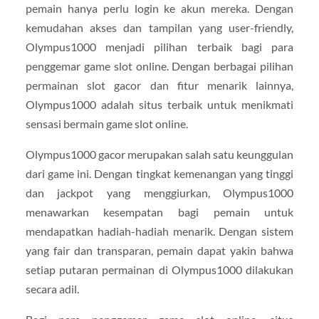
pemain hanya perlu login ke akun mereka. Dengan
kemudahan akses dan tampilan yang user-friendly,
Olympus1000 menjadi pilihan terbaik bagi para
penggemar game slot online. Dengan berbagai pilihan
permainan slot gacor dan fitur menarik lainnya,
Olympus1000 adalah situs terbaik untuk menikmati
sensasi bermain game slot online.
Olympus1000 gacor merupakan salah satu keunggulan
dari game ini. Dengan tingkat kemenangan yang tinggi
dan jackpot yang menggiurkan, Olympus1000
menawarkan kesempatan bagi pemain untuk
mendapatkan hadiah-hadiah menarik. Dengan sistem
yang fair dan transparan, pemain dapat yakin bahwa
setiap putaran permainan di Olympus1000 dilakukan
secara adil.