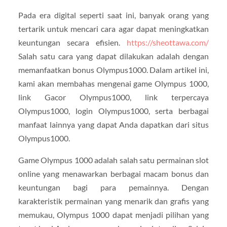
Pada era digital seperti saat ini, banyak orang yang
tertarik untuk mencari cara agar dapat meningkatkan
keuntungan secara efisien.
https://sheottawa.com/
Salah satu cara yang dapat dilakukan adalah dengan
memanfaatkan bonus Olympus1000. Dalam artikel ini,
kami akan membahas mengenai game Olympus 1000,
link Gacor Olympus1000, link terpercaya
Olympus1000, login Olympus1000, serta berbagai
manfaat lainnya yang dapat Anda dapatkan dari situs
Olympus1000.
Game Olympus 1000 adalah salah satu permainan slot
online yang menawarkan berbagai macam bonus dan
keuntungan bagi para pemainnya. Dengan
karakteristik permainan yang menarik dan grafis yang
memukau, Olympus 1000 dapat menjadi pilihan yang