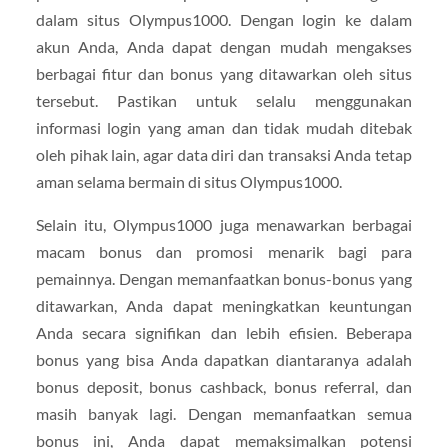
dalam situs Olympus1000. Dengan login ke dalam
akun Anda, Anda dapat dengan mudah mengakses
berbagai fitur dan bonus yang ditawarkan oleh situs
tersebut. Pastikan untuk selalu menggunakan
informasi login yang aman dan tidak mudah ditebak
oleh pihak lain, agar data diri dan transaksi Anda tetap
aman selama bermain di situs Olympus1000.
Selain itu, Olympus1000 juga menawarkan berbagai
macam bonus dan promosi menarik bagi para
pemainnya. Dengan memanfaatkan bonus-bonus yang
ditawarkan, Anda dapat meningkatkan keuntungan
Anda secara signifikan dan lebih efisien. Beberapa
bonus yang bisa Anda dapatkan diantaranya adalah
bonus deposit, bonus cashback, bonus referral, dan
masih banyak lagi. Dengan memanfaatkan semua
bonus ini, Anda dapat memaksimalkan potensi