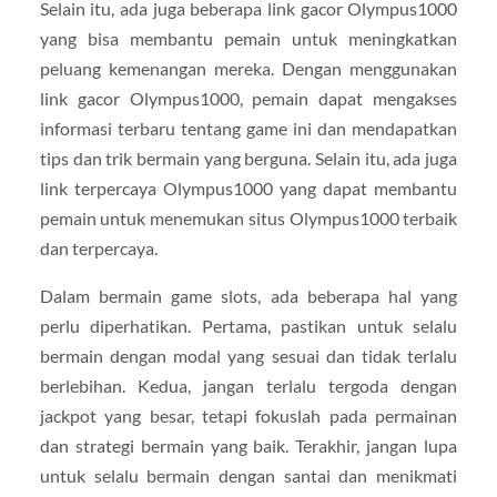
Selain itu, ada juga beberapa link gacor Olympus1000
yang bisa membantu pemain untuk meningkatkan
peluang kemenangan mereka. Dengan menggunakan
link gacor Olympus1000, pemain dapat mengakses
informasi terbaru tentang game ini dan mendapatkan
tips dan trik bermain yang berguna. Selain itu, ada juga
link terpercaya Olympus1000 yang dapat membantu
pemain untuk menemukan situs Olympus1000 terbaik
dan terpercaya.
Dalam bermain game slots, ada beberapa hal yang
perlu diperhatikan. Pertama, pastikan untuk selalu
bermain dengan modal yang sesuai dan tidak terlalu
berlebihan. Kedua, jangan terlalu tergoda dengan
jackpot yang besar, tetapi fokuslah pada permainan
dan strategi bermain yang baik. Terakhir, jangan lupa
untuk selalu bermain dengan santai dan menikmati