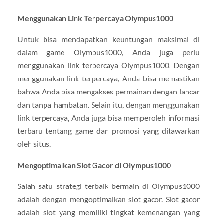
Menggunakan Link Terpercaya Olympus1000
Untuk bisa mendapatkan keuntungan maksimal di
dalam game Olympus1000, Anda juga perlu
menggunakan link terpercaya Olympus1000. Dengan
menggunakan link terpercaya, Anda bisa memastikan
bahwa Anda bisa mengakses permainan dengan lancar
dan tanpa hambatan. Selain itu, dengan menggunakan
link terpercaya, Anda juga bisa memperoleh informasi
terbaru tentang game dan promosi yang ditawarkan
oleh situs.
Mengoptimalkan Slot Gacor di Olympus1000
Salah satu strategi terbaik bermain di Olympus1000
adalah dengan mengoptimalkan slot gacor. Slot gacor
adalah slot yang memiliki tingkat kemenangan yang