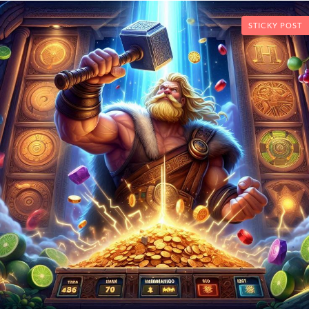
STICKY POST