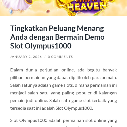
Tingkatkan Peluang Menang
Anda dengan Bermain Demo
Slot Olympus1000
JANUARY 2, 2026
/
0 COMMENTS
Dalam dunia perjudian online, ada begitu banyak
pilihan permainan yang dapat dipilih oleh para pemain.
Salah satunya adalah game slots, dimana permainan ini
menjadi salah satu yang paling populer di kalangan
pemain judi online. Salah satu game slot terbaik yang
tersedia saat ini adalah Slot Olympus1000.
Slot Olympus1000 adalah permainan slot online yang