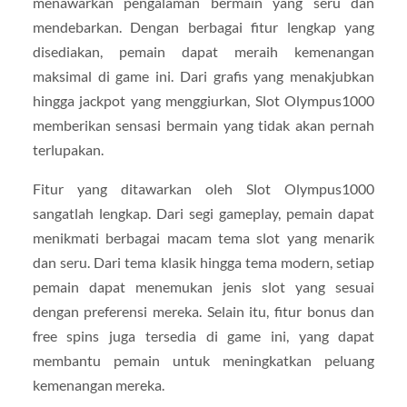
menawarkan pengalaman bermain yang seru dan
mendebarkan. Dengan berbagai fitur lengkap yang
disediakan, pemain dapat meraih kemenangan
maksimal di game ini. Dari grafis yang menakjubkan
hingga jackpot yang menggiurkan, Slot Olympus1000
memberikan sensasi bermain yang tidak akan pernah
terlupakan.
Fitur yang ditawarkan oleh Slot Olympus1000
sangatlah lengkap. Dari segi gameplay, pemain dapat
menikmati berbagai macam tema slot yang menarik
dan seru. Dari tema klasik hingga tema modern, setiap
pemain dapat menemukan jenis slot yang sesuai
dengan preferensi mereka. Selain itu, fitur bonus dan
free spins juga tersedia di game ini, yang dapat
membantu pemain untuk meningkatkan peluang
kemenangan mereka.