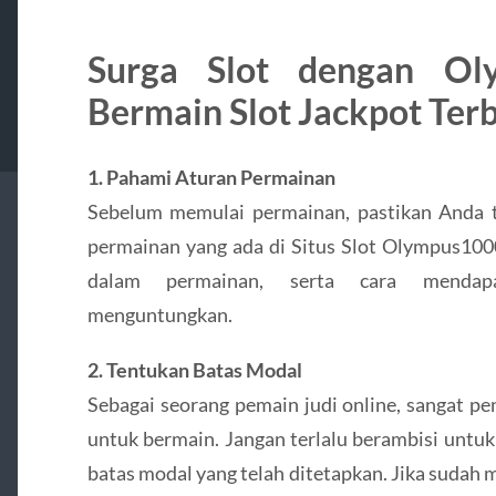
Surga Slot dengan Ol
Bermain Slot Jackpot Ter
1. Pahami Aturan Permainan
Sebelum memulai permainan, pastikan Anda 
permainan yang ada di Situs Slot Olympus1000
dalam permainan, serta cara mendapa
menguntungkan.
2. Tentukan Batas Modal
Sebagai seorang pemain judi online, sangat p
untuk bermain. Jangan terlalu berambisi untu
batas modal yang telah ditetapkan. Jika sudah 