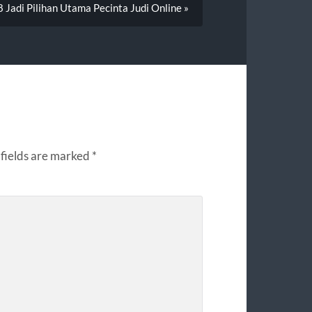
adi Pilihan Utama Pecinta Judi Online »
fields are marked
*