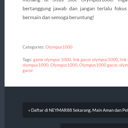
bertanggung jawab dan jangan terlalu foku
bermain dan semoga beruntung!
Categories:
Olympus1000
Tags:
game olympus 1000
,
link gacor olympus1000
,
link
olympus1000
,
Olympus1000
,
Olympus1000 gacor
,
olym
gacor
« Daftar di NEYMAR88 Sekarang, Main Aman dan Pel