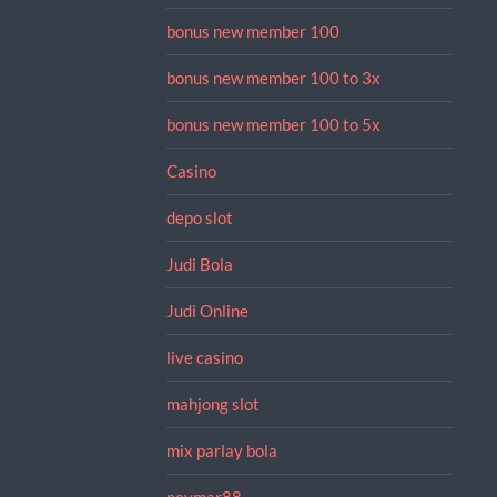
bonus new member 100
bonus new member 100 to 3x
bonus new member 100 to 5x
Casino
depo slot
Judi Bola
Judi Online
live casino
mahjong slot
mix parlay bola
neymar88