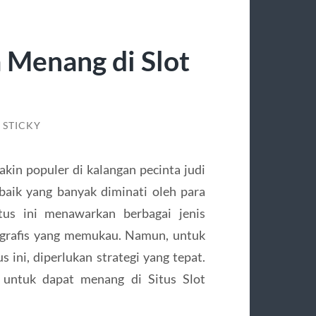
Menang di Slot
STICKY
makin populer di kalangan pecinta judi
rbaik yang banyak diminati oleh para
tus ini menawarkan berbagai jenis
 grafis yang memukau. Namun, untuk
 ini, diperlukan strategi yang tepat.
h untuk dapat menang di Situs Slot