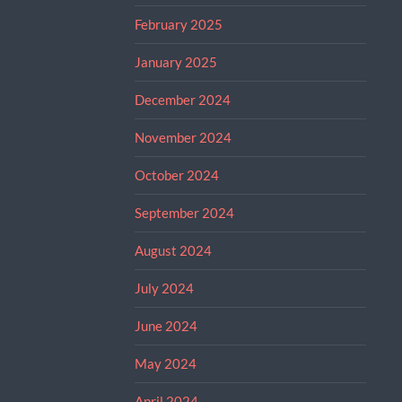
February 2025
January 2025
December 2024
November 2024
October 2024
September 2024
August 2024
July 2024
June 2024
May 2024
April 2024