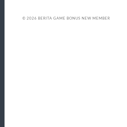
© 2026
BERITA GAME BONUS NEW MEMBER