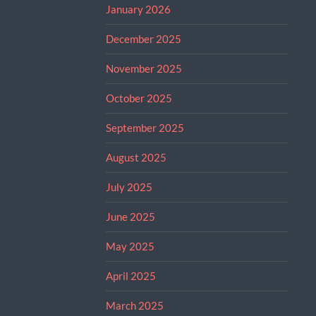
January 2026
December 2025
November 2025
October 2025
September 2025
August 2025
July 2025
June 2025
May 2025
April 2025
March 2025