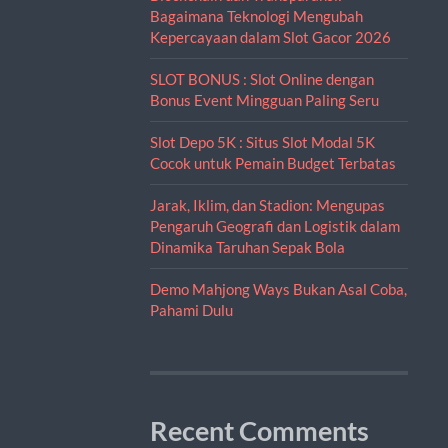
Bagaimana Teknologi Mengubah
Kepercayaan dalam Slot Gacor 2026
SLOT BONUS : Slot Online dengan
Bonus Event Mingguan Paling Seru
Slot Depo 5K : Situs Slot Modal 5K
Cocok untuk Pemain Budget Terbatas
Jarak, Iklim, dan Stadion: Mengupas
Pengaruh Geografi dan Logistik dalam
Dinamika Taruhan Sepak Bola
Demo Mahjong Ways Bukan Asal Coba,
Pahami Dulu
Recent Comments