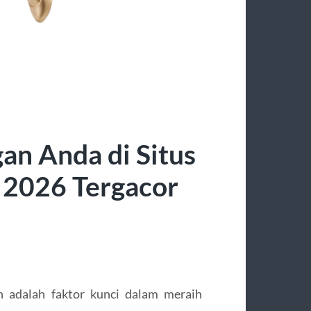
an Anda di Situs
 2026 Tergacor
n adalah faktor kunci dalam meraih