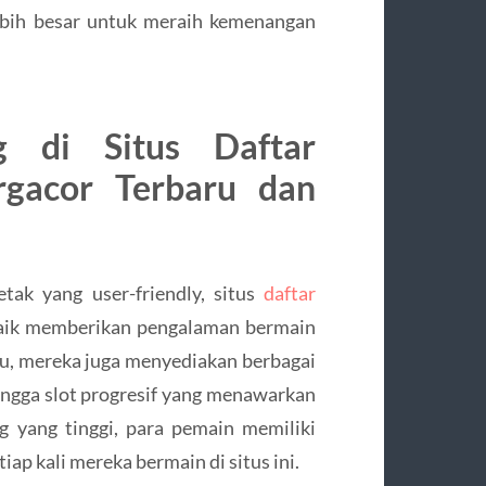
ebih besar untuk meraih kemenangan
 di Situs Daftar
rgacor Terbaru dan
etak yang user-friendly, situs
daftar
baik memberikan pengalaman bermain
tu, mereka juga menyediakan berbagai
hingga slot progresif yang menawarkan
 yang tinggi, para pemain memiliki
p kali mereka bermain di situs ini.