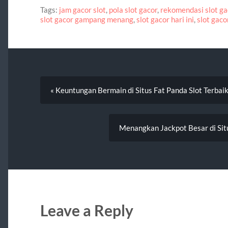
Tags:
jam gacor slot
,
pola slot gacor
,
rekomendasi slot ga
slot gacor gampang menang
,
slot gacor hari ini
,
slot gaco
« Keuntungan Bermain di Situs Fat Panda Slot Terbai
Menangkan Jackpot Besar di Situ
Leave a Reply