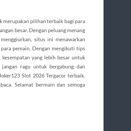
k merupakan pilihan terbaik bagi para
nangan besar. Dengan peluang menang
 menggiurkan, situs ini menawarkan
 para pemain. Dengan mengikuti tips
i kesempatan yang lebih besar untuk
i, jangan ragu untuk bergabung dan
oker123 Slot 2026 Tergacor terbaik.
embaca. Selamat bermain dan semoga