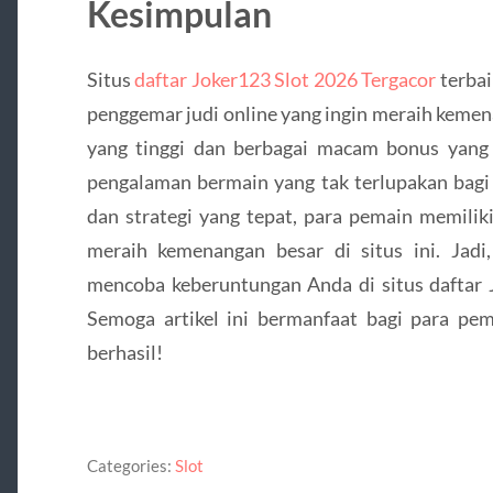
Kesimpulan
Situs
daftar Joker123 Slot 2026 Tergacor
terbai
penggemar judi online yang ingin meraih keme
yang tinggi dan berbagai macam bonus yang
pengalaman bermain yang tak terlupakan bagi
dan strategi yang tepat, para pemain memilik
meraih kemenangan besar di situs ini. Jad
mencoba keberuntungan Anda di situs daftar J
Semoga artikel ini bermanfaat bagi para p
berhasil!
Categories:
Slot