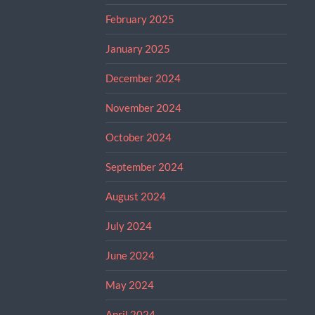
February 2025
January 2025
December 2024
November 2024
October 2024
September 2024
August 2024
July 2024
June 2024
May 2024
April 2024