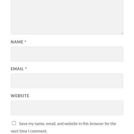
NAME
*
EMAIL
*
WEBSITE
Save my name, email, and website in this browser for the
next time I comment.